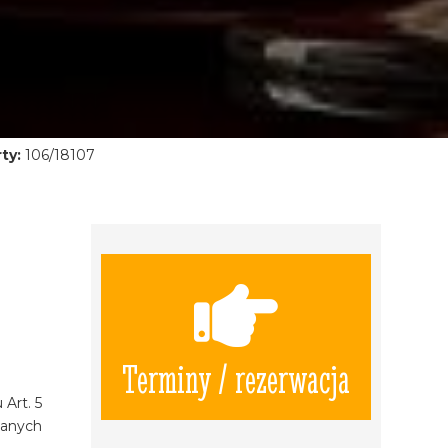
ty:
106/18107
Terminy / rezerwacja
Art. 5
zanych