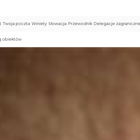
t
Twoja poczta
Winiety
Słowacja
Przewodnik
Delegacje zagraniczn
g obiektów