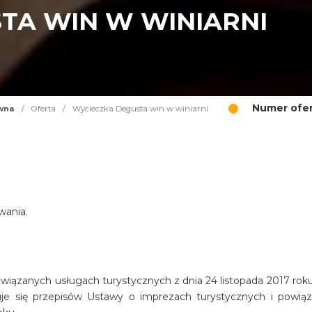
TA WIN W WINIARNI
Numer ofer
wna
/
Oferta
/
Wycieczka Degusta win w winiarni
wania.
iązanych usługach turystycznych z dnia 24 listopada 2017 roku 
osuje się przepisów Ustawy o imprezach turystycznych i powią