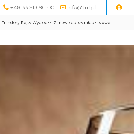
+48 33 813 90 00
info@tu1.pl
e
Transfery
Rejsy
Wycieczki
Zimowe obozy młodzieżowe