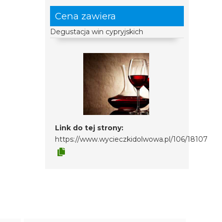
Cena zawiera
Degustacja win cypryjskich
Link do tej strony:
https://www.wycieczkidolwowa.pl/106/18107