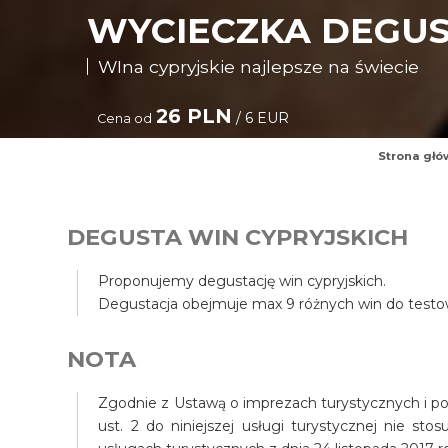
WYCIECZKA DEGUS
WIna cypryjskie najlepsze na świecie
26 PLN
/ 6 EUR
Cena od
Strona głó
DEGUSTA WIN CYPRYJSKICH
Proponujemy degustację win cypryjskich.
Degustacja obejmuje max 9 różnych win do testo
NOTA
Zgodnie z Ustawą o imprezach turystycznych i pow
ust. 2 do niniejszej usługi turystycznej nie st