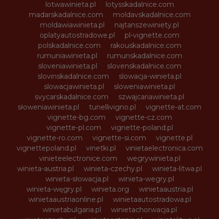
lotwawinieta.pl
lotysskadalnice.com
madarskadalnice.com
moldavskadalnice.com
moldawiawinieta.pl
najtanszewiniety.pl
oplatyautostradowe.pl
pl-vignette.com
polskadalnice.com
rakouskadalnice.com
rumuniawinieta.pl
rumunskadalnice.com
sloveniawinieta.pl
slovenskadalnice.com
slovinskadalnice.com
slowacja-winieta.pl
slowacjawinieta.pl
sloweniawinieta.pl
svycarskadalnice.com
szwajcariawinieta.pl
słoweniawinieta.pl
tunellivigno.pl
vignette-at.com
vignette-bg.com
vignette-cz.com
vignette-pl.com
vignette-poland.pl
vignette-ro.com
vignette-si.com
vignette.pl
vignettepoland.pl
vinetki.pl
vinietaelectronica.com
vinieteelectronice.com
wegrywinieta.pl
winieta-austria.pl
winieta-czechy.pl
winieta-litwa.pl
winieta-słowacja.pl
winieta-wegry.pl
winieta-węgry.pl
winieta.org
winietaaustria.pl
winietaaustriaonline.pl
winietaautostradowa.pl
winietabulgaria.pl
winietachorwacja.pl