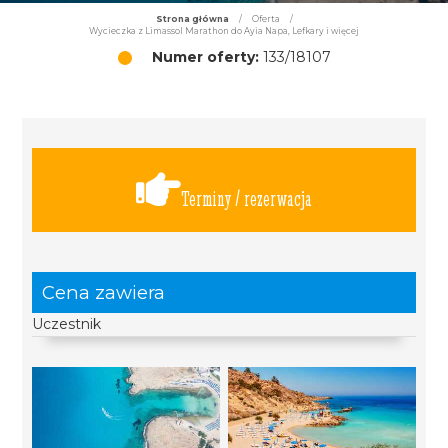
Strona główna
/
Oferta
/
Wycieczka z Limassol Marathon do Ayia Napa, Lefkary i więcej
Numer oferty:
133/18107
Terminy / rezerwacja
Cena zawiera
Uczestnik