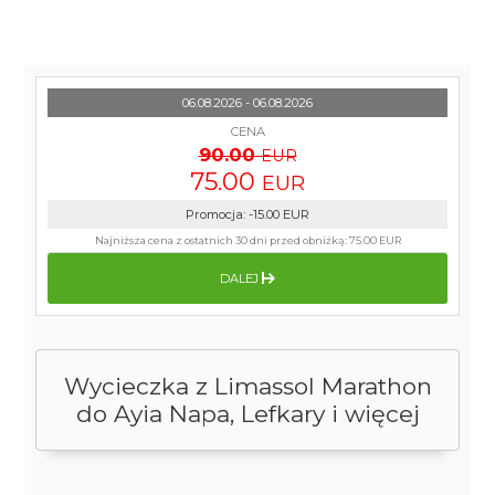
06.08.2026 - 06.08.2026
CENA
90.00
EUR
75.00
EUR
Promocja
:
-15.00
EUR
Najniższa cena z ostatnich 30 dni przed obniżką:
75.00 EUR
DALEJ
Wycieczka z Limassol Marathon
do Ayia Napa, Lefkary i więcej