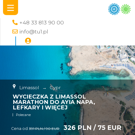
+48 33 813 90 00
info@tu1.pl
Limassol
→
Cypr
WYCIECZKA Z LIMASSOL
MARATHON DO AYIA NAPA,
LEFKARY I WIĘCEJ
Polecane
326 PLN / 75 EUR
Cena od
391 PLN / 90 EUR