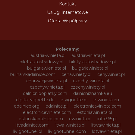
Kontakt
Usługi Internetowe
Oferta Współpracy
Polecamy:
austria-winieta.pl
austriawinieta.pl
bilet-autostradowy.pl
bilety-autostradowe.pl
bulgariawienieta.pl
bulgariawinieta.pl
bulharskadalnice.com
cenawiniety.pl
cenywiniet.pl
chorwacjawinieta.pl
czechy-winieta.pl
czechywinieta.pl
czechywiniety.pl
dalnicnipoplatky.com
dalnicniznamka.eu
digital-vignette.de
e-vignette.pl
e-winieta.eu
edalnice.org
edalnice.pl
electronicavinieta.com
electroniceviniete.com
estoniawinieta.pl
estonskadalnice.com
ewinieta.pl
info365.pl
litvadalnice.com
litwa-winieta.pl
litwawinieta.pl
livignotunel.pl
livignotunnel.com
lotvawinieta.pl