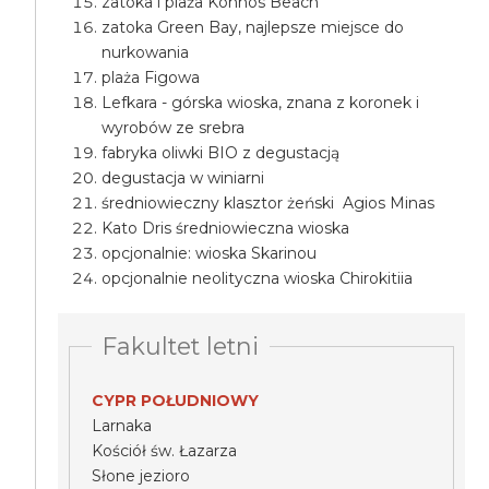
zatoka i plaża Konnos Beach
zatoka Green Bay, najlepsze miejsce do
nurkowania
plaża Figowa
Lefkara - górska wioska, znana z koronek i
wyrobów ze srebra
fabryka oliwki BIO z degustacją
degustacja w winiarni
średniowieczny klasztor żeński Agios Minas
Kato Dris średniowieczna wioska
opcjonalnie: wioska Skarinou
opcjonalnie neolityczna wioska Chirokitiia
Fakultet letni
CYPR POŁUDNIOWY
Larnaka
Kościół św. Łazarza
Słone jezioro