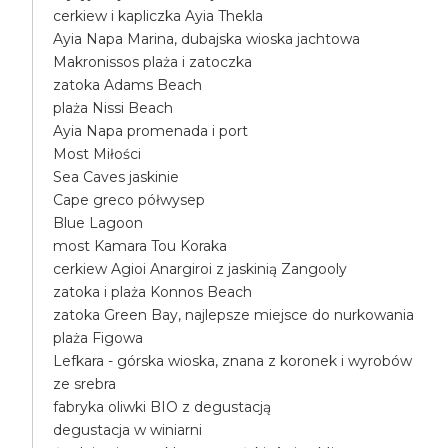
cerkiew i kapliczka Ayia Thekla
Ayia Napa Marina, dubajska wioska jachtowa
Makronissos plaża i zatoczka
zatoka Adams Beach
plaża Nissi Beach
Ayia Napa promenada i port
Most Miłości
Sea Caves jaskinie
Cape greco półwysep
Blue Lagoon
most Kamara Tou Koraka
cerkiew Agioi Anargiroi z jaskinią Zangooly
zatoka i plaża Konnos Beach
zatoka Green Bay, najlepsze miejsce do nurkowania
plaża Figowa
Lefkara - górska wioska, znana z koronek i wyrobów
ze srebra
fabryka oliwki BIO z degustacją
degustacja w winiarni