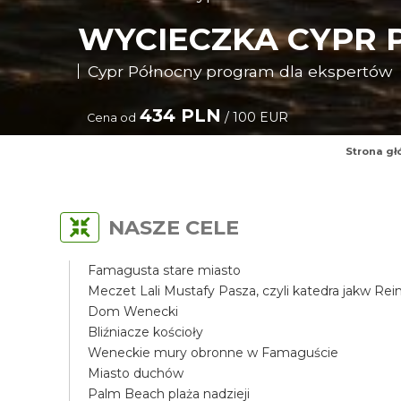
WYCIECZKA CYPR 
Cypr Północny program dla ekspertów
434 PLN
/ 100 EUR
Cena od
Strona g
NASZE CELE
Famagusta stare miasto
Meczet Lali Mustafy Pasza, czyli katedra jakw Re
Dom Wenecki
Bliźniacze kościoły
Weneckie mury obronne w Famaguście
Miasto duchów
Palm Beach plaża nadzieji