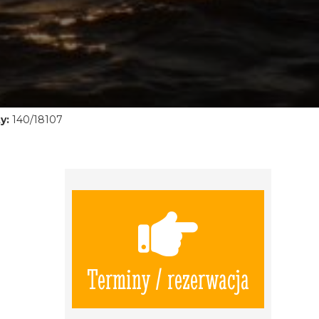
y:
140/18107
Terminy / rezerwacja