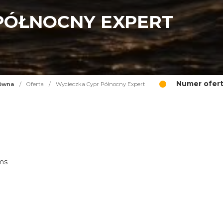
PÓŁNOCNY EXPERT
Numer ofert
łówna
/
Oferta
/
Wycieczka Cypr Północny Expert
ims