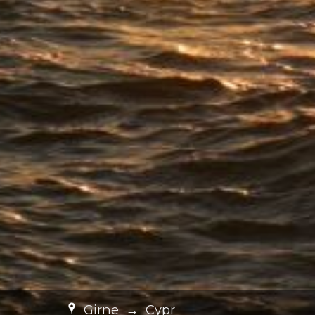
Girne
→
Cypr