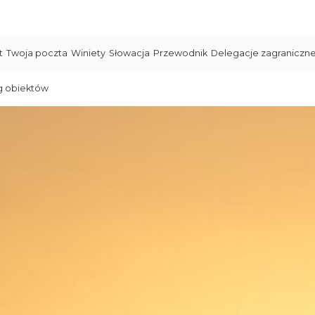
t
Twoja poczta
Winiety
Słowacja
Przewodnik
Delegacje zagraniczn
g obiektów