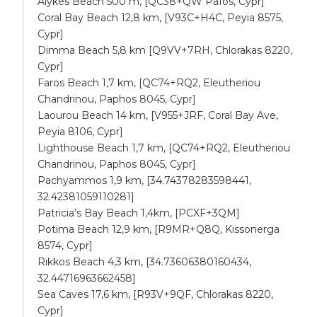
Alykes Beach 500 m, [QC38+QW Pafos, Cypr]
Coral Bay Beach 12,8 km, [V93C+H4C, Peyia 8575,
Cypr]
Dimma Beach 5,8 km [Q9VV+7RH, Chlorakas 8220,
Cypr]
Faros Beach 1,7 km, [QC74+RQ2, Eleutheriou
Chandrinou, Paphos 8045, Cypr]
Laourou Beach 14 km, [V955+JRF, Coral Bay Ave,
Peyia 8106, Cypr]
Lighthouse Beach 1,7 km, [QC74+RQ2, Eleutheriou
Chandrinou, Paphos 8045, Cypr]
Pachyammos 1,9 km, [34.74378283598441,
32.42381059110281]
Patricia’s Bay Beach 1,4km, [PCXF+3QM]
Potima Beach 12,9 km, [R9MR+Q8Q, Kissonerga
8574, Cypr]
Rikkos Beach 4,3 km, [34.73606380160434,
32.44716963662458]
Sea Caves 17,6 km, [R93V+9QF, Chlorakas 8220,
Cypr]