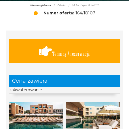
Strona główna
/
Oferta
/
M Boutique Hotel*****
Numer oferty:
164/18107
Terminy / rezerwacja
Cena zawiera
zakwaterowanie