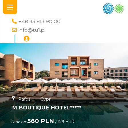
+48 33 813 90 00
info@tu1.pl
Pafos
→
Cypr
M BOUTIQUE HOTEL*****
560 PLN
/ 129 EUR
Cena od