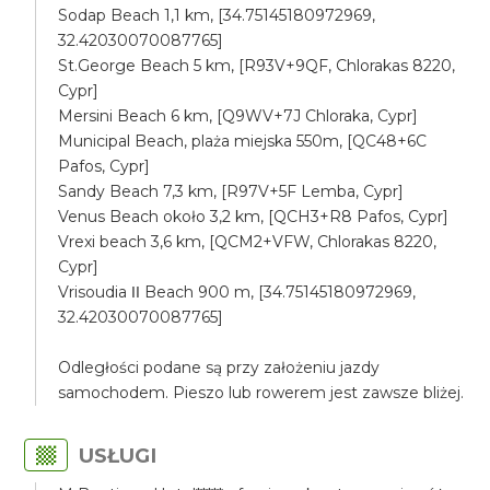
Sodap Beach 1,1 km, [34.75145180972969,
32.42030070087765]
St.George Beach 5 km, [R93V+9QF, Chlorakas 8220,
Cypr]
Mersini Beach 6 km, [Q9WV+7J Chloraka, Cypr]
Municipal Beach, plaża miejska 550m, [QC48+6C
Pafos, Cypr]
Sandy Beach 7,3 km, [R97V+5F Lemba, Cypr]
Venus Beach około 3,2 km, [QCH3+R8 Pafos, Cypr]
Vrexi beach 3,6 km, [QCM2+VFW, Chlorakas 8220,
Cypr]
Vrisoudia ΙΙ Beach 900 m, [34.75145180972969,
32.42030070087765]
Odległości podane są przy założeniu jazdy
samochodem. Pieszo lub rowerem jest zawsze bliżej.
USŁUGI