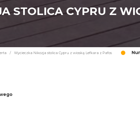
A STOLICA CYPRU Z WI
Num
erta
/
Wycieczka Nikozja stolica Cypru z wioską Lefkara z Pafos
iowego