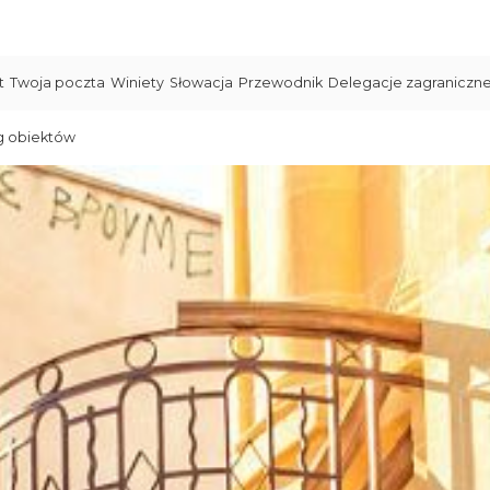
t
Twoja poczta
Winiety
Słowacja
Przewodnik
Delegacje zagraniczn
g obiektów