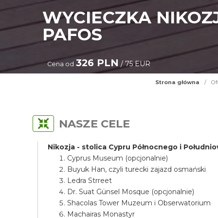
WYCIECZKA NIKOZJ
PAFOS
326 PLN
/ 75 EUR
Cena od
Strona główna
/
Of
NASZE CELE
Nikozja - stolica Cypru Północnego i Połudn
Cyprus Museum (opcjonalnie)
Buyuk Han, czyli turecki zajazd osmański
Ledra Strreet
Dr. Suat Günsel Mosque (opcjonalnie)
Shacolas Tower Muzeum i Obserwatorium
Machairas Monastyr