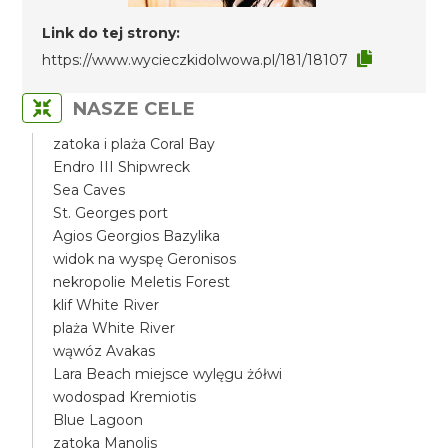
Link do tej strony:
https://www.wycieczkidolwowa.pl/181/18107
NASZE CELE
zatoka i plaża Coral Bay
Endro III Shipwreck
Sea Caves
St. Georges port
Agios Georgios Bazylika
widok na wyspę Geronisos
nekropolie Meletis Forest
klif White River
plaża White River
wąwóz Avakas
Lara Beach miejsce wylęgu żółwi
wodospad Kremiotis
Blue Lagoon
zatoka Manolis