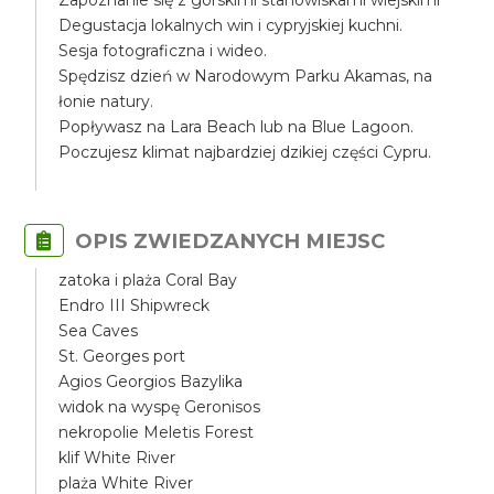
Zapoznanie się z górskimi stanowiskami wiejskimi
Degustacja lokalnych win i cypryjskiej kuchni.
Sesja fotograficzna i wideo.
Spędzisz dzień w Narodowym Parku Akamas, na
łonie natury.
Popływasz na Lara Beach lub na Blue Lagoon.
Poczujesz klimat najbardziej dzikiej części Cypru.
OPIS ZWIEDZANYCH MIEJSC
zatoka i plaża Coral Bay
Endro III Shipwreck
Sea Caves
St. Georges port
Agios Georgios Bazylika
widok na wyspę Geronisos
nekropolie Meletis Forest
klif White River
plaża White River