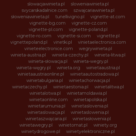
slowacjawinieta.pl
sloweniawinieta.pl
svycarskadalnice.com
szwajcariawinieta.pl
słoweniawinieta.pl
tunellivigno.pl
vignette-at.com
vignette-bg.com
vignette-cz.com
vignette-pl.com
vignette-poland.pl
vignette-ro.com
vignette-si.com
vignette.pl
vignettepoland.pl
vinetki.pl
vinietaelectronica.com
vinieteelectronice.com
wegrywinieta.pl
winieta-austria.pl
winieta-czechy.pl
winieta-litwa.pl
winieta-słowacja.pl
winieta-wegry.pl
winieta-węgry.pl
winieta.org
winietaaustria.pl
winietaaustriaonline.pl
winietaautostradowa.pl
winietabulgaria.pl
winietachorwacja.pl
winietaczechy.pl
winietaestonia.pl
winietalitwa.pl
winietalotwa.pl
winietamoldawia.pl
winietaonline.com
winietapolska.pl
winietarumunia.pl
winietaslovenia.pl
winietaslowacja.pl
winietaslowenia.pl
winietaszwajcaria.pl
winietasłowenia.pl
winietawegry.pl
winietomat.pl
winiety.org
winietydrogowe.pl
winietyelektroniczne.pl