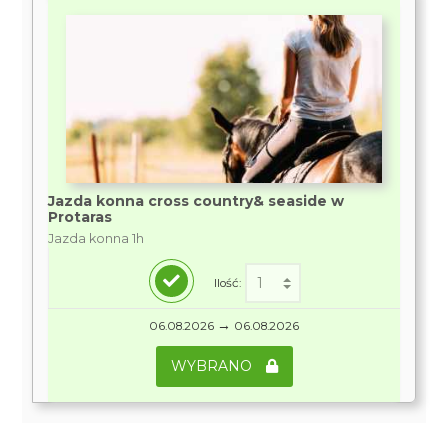
Jazda konna cross country& seaside w
Protaras
Jazda konna 1h
Ilość:
→
06.08.2026
06.08.2026
WYBRANO