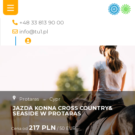
+48 33 813 90 00
info@tu1.pl
Protaras
→
Cypr
JAZDA KONNA CROSS COUNTRY&
SEASIDE W PROTARAS
217 PLN
/ 50 EUR
Cena od