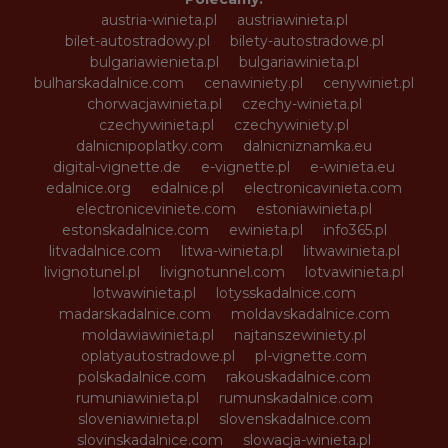
austria-winieta.pl
austriawinieta.pl
bilet-autostradowy.pl
bilety-autostradowe.pl
bulgariawienieta.pl
bulgariawinieta.pl
bulharskadalnice.com
cenawiniety.pl
cenywiniet.pl
chorwacjawinieta.pl
czechy-winieta.pl
czechywinieta.pl
czechywiniety.pl
dalnicnipoplatky.com
dalnicniznamka.eu
digital-vignette.de
e-vignette.pl
e-winieta.eu
edalnice.org
edalnice.pl
electronicavinieta.com
electroniceviniete.com
estoniawinieta.pl
estonskadalnice.com
ewinieta.pl
info365.pl
litvadalnice.com
litwa-winieta.pl
litwawinieta.pl
livignotunel.pl
livignotunnel.com
lotvawinieta.pl
lotwawinieta.pl
lotysskadalnice.com
madarskadalnice.com
moldavskadalnice.com
moldawiawinieta.pl
najtanszewiniety.pl
oplatyautostradowe.pl
pl-vignette.com
polskadalnice.com
rakouskadalnice.com
rumuniawinieta.pl
rumunskadalnice.com
sloveniawinieta.pl
slovenskadalnice.com
slovinskadalnice.com
slowacja-winieta.pl