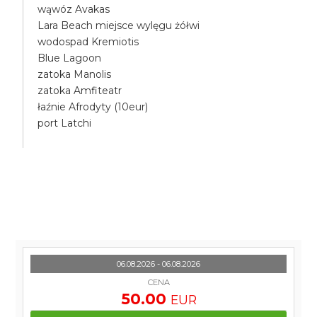
wąwóz Avakas
Lara Beach miejsce wylęgu żółwi
wodospad Kremiotis
Blue Lagoon
zatoka Manolis
zatoka Amfiteatr
łaźnie Afrodyty (10eur)
port Latchi
06.08.2026 - 06.08.2026
CENA
50.00
EUR