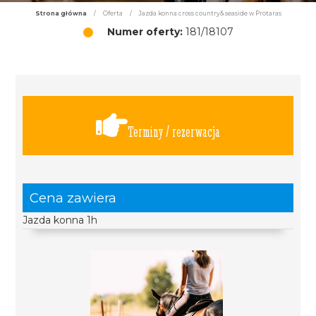
Strona główna
/
Oferta
/
Jazda konna cross country& seaside w Protaras
Numer oferty:
181/18107
Terminy / rezerwacja
Cena zawiera
Jazda konna 1h