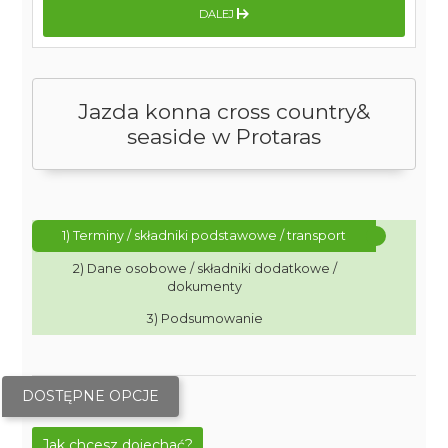
DALEJ
Jazda konna cross country&
seaside w Protaras
1) Terminy / składniki podstawowe / transport
2) Dane osobowe / składniki dodatkowe /
dokumenty
3) Podsumowanie
DOSTĘPNE OPCJE
Jak chcesz dojechać?