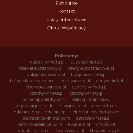
Zaloguj się
Kontakt
Usługi Internetowe
Oferta Współpracy
Polecamy:
austria-winieta.pl
austriawinieta.pl
bilet-autostradowy.pl
bilety-autostradowe.pl
bulgariawienieta.pl
bulgariawinieta.pl
bulharskadalnice.com
cenawiniety.pl
cenywiniet.pl
chorwacjawinieta.pl
czechy-winieta.pl
czechywinieta.pl
czechywiniety.pl
dalnicnipoplatky.com
dalnicniznamka.eu
digital-vignette.de
e-vignette.pl
e-winieta.eu
edalnice.org
edalnice.pl
electronicavinieta.com
electroniceviniete.com
estoniawinieta.pl
estonskadalnice.com
ewinieta.pl
info365.pl
litvadalnice.com
litwa-winieta.pl
litwawinieta.pl