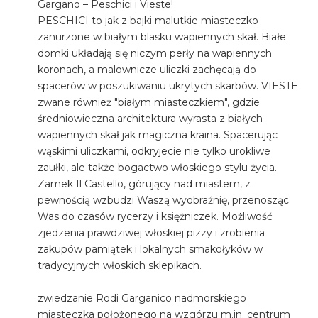
Gargano – Peschici i Vieste!
PESCHICI to jak z bajki malutkie miasteczko
zanurzone w białym blasku wapiennych skał. Białe
domki układają się niczym perły na wapiennych
koronach, a malownicze uliczki zachęcają do
spacerów w poszukiwaniu ukrytych skarbów. VIESTE
zwane również "białym miasteczkiem", gdzie
średniowieczna architektura wyrasta z białych
wapiennych skał jak magiczna kraina. Spacerując
wąskimi uliczkami, odkryjecie nie tylko urokliwe
zaułki, ale także bogactwo włoskiego stylu życia.
Zamek Il Castello, górujący nad miastem, z
pewnością wzbudzi Waszą wyobraźnię, przenosząc
Was do czasów rycerzy i księżniczek. Możliwość
zjedzenia prawdziwej włoskiej pizzy i zrobienia
zakupów pamiątek i lokalnych smakołyków w
tradycyjnych włoskich sklepikach.
zwiedzanie Rodi Garganico nadmorskiego
miasteczka położonego na wzgórzu m.in. centrum