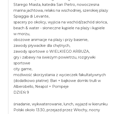
Starego Miasta, katedra San Pietro, nowoczesna
marina jachtowa, relaks na wschodniej, szerokiej plaży
Spiaggia di Levante,
spacery po okolicy, wyjścia na wschód/zachód słońca,
beach & water - słoneczne kąpiele na plaży i kąpiele
w morzu,
obozowe animacje na plaży i przy basenie,
zawody pływackie dla chętnych,
zawody sportowe o WIELKIEGO ARBUZA,
gry i zabawy na świeżym powietrzu, rozgrywki
sportowe
city game,
możliwość skorzystania z wycieczek fakultatywnych
(dodatkowo płatne): Bari + bajkowe domki trulli w
Alberobello, Neapol + Pompeje
DZIEŃ 9
śniadanie, wykwaterowanie, lunch, wyjazd w kierunku
Polski około 13:30, przejazd przez Włochy, nocny