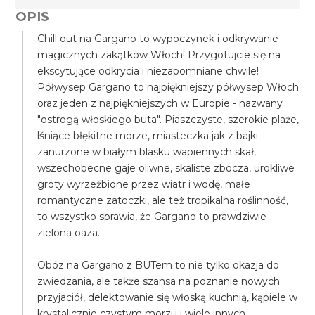
OPIS
Chill out na Gargano to wypoczynek i odkrywanie
magicznych zakątków Włoch! Przygotujcie się na
ekscytujące odkrycia i niezapomniane chwile!
Półwysep Gargano to najpiękniejszy półwysep Włoch
oraz jeden z najpiękniejszych w Europie - nazwany
"ostrogą włoskiego buta". Piaszczyste, szerokie plaże,
lśniące błękitne morze, miasteczka jak z bajki
zanurzone w białym blasku wapiennych skał,
wszechobecne gaje oliwne, skaliste zbocza, urokliwe
groty wyrzeźbione przez wiatr i wodę, małe
romantyczne zatoczki, ale też tropikalna roślinność,
to wszystko sprawia, że Gargano to prawdziwie
zielona oaza.
Obóz na Gargano z BUTem to nie tylko okazja do
zwiedzania, ale także szansa na poznanie nowych
przyjaciół, delektowanie się włoską kuchnią, kąpiele w
krystalicznie czystym morzu i wiele innych