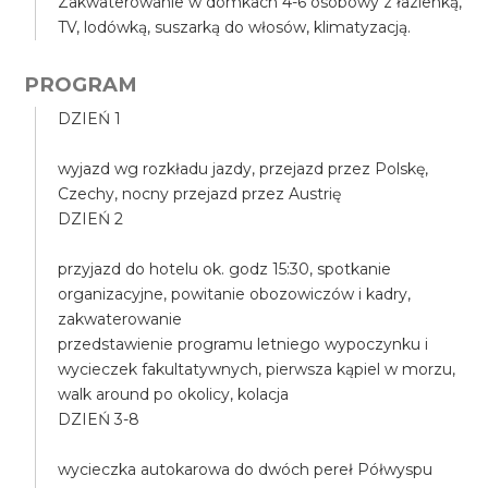
Zakwaterowanie w domkach 4-6 osobowy z łazienką,
TV, lodówką, suszarką do włosów, klimatyzacją.
PROGRAM
DZIEŃ 1
wyjazd wg rozkładu jazdy, przejazd przez Polskę,
Czechy, nocny przejazd przez Austrię
DZIEŃ 2
przyjazd do hotelu ok. godz 15:30, spotkanie
organizacyjne, powitanie obozowiczów i kadry,
zakwaterowanie
przedstawienie programu letniego wypoczynku i
wycieczek fakultatywnych, pierwsza kąpiel w morzu,
walk around po okolicy, kolacja
DZIEŃ 3-8
wycieczka autokarowa do dwóch pereł Półwyspu