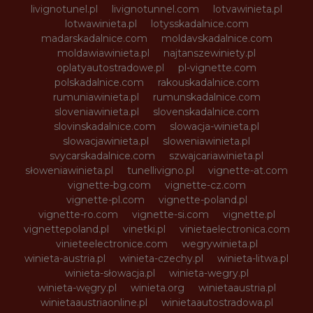
livignotunel.pl
livignotunnel.com
lotvawinieta.pl
lotwawinieta.pl
lotysskadalnice.com
madarskadalnice.com
moldavskadalnice.com
moldawiawinieta.pl
najtanszewiniety.pl
oplatyautostradowe.pl
pl-vignette.com
polskadalnice.com
rakouskadalnice.com
rumuniawinieta.pl
rumunskadalnice.com
sloveniawinieta.pl
slovenskadalnice.com
slovinskadalnice.com
slowacja-winieta.pl
slowacjawinieta.pl
sloweniawinieta.pl
svycarskadalnice.com
szwajcariawinieta.pl
słoweniawinieta.pl
tunellivigno.pl
vignette-at.com
vignette-bg.com
vignette-cz.com
vignette-pl.com
vignette-poland.pl
vignette-ro.com
vignette-si.com
vignette.pl
vignettepoland.pl
vinetki.pl
vinietaelectronica.com
vinieteelectronice.com
wegrywinieta.pl
winieta-austria.pl
winieta-czechy.pl
winieta-litwa.pl
winieta-słowacja.pl
winieta-wegry.pl
winieta-węgry.pl
winieta.org
winietaaustria.pl
winietaaustriaonline.pl
winietaautostradowa.pl