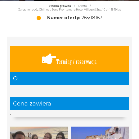
Strona główna
/
Oferta
/
Gargano - obóz Chill out Zone Frontemare Hotel Village & Spa, 10 dni 13-19 lat
Numer oferty:
265/18167
Terminy / rezerwacja
O
Cena zawiera
.