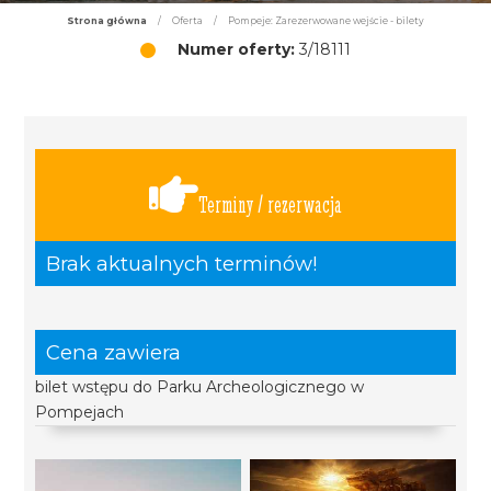
Strona główna
/
Oferta
/
Pompeje: Zarezerwowane wejście - bilety
Numer oferty:
3/18111
Terminy / rezerwacja
Brak aktualnych terminów!
Cena zawiera
bilet wstępu do Parku Archeologicznego w
Pompejach