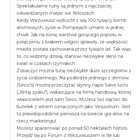
Spektakularne ruiny są jednym z najczęściej
odwiedzanych miejsc we Włoszech.
Kiedy Wezuwiusz wybuchł z siłą 100 tysięcy bomb
atomowych, życie w Pompejach umarło w jednej
chwili. Jak na ironię warstwa gorącego popiołu w
połączeniu z brakiem wilgoci sprawiły, że większość
miasta została zachowana przez tysiące lat. Tak więc
to, co widzimy dzisiaj, stanowi niezwykłe okno na
świat w czasach rzymskich.
Zobaczyć można tutaj niezwykle dużo szczegółów z
życia codziennego. Na podłodze jednego z domów
(Sirico's) można przeczytać słynny napis Salve lucru
(„Witaj zysku"), wskazujące na firmę handlową, której
właścicielem jest sam Sirico. Możesz też zajrzeć do
butelek z winem oznaczonych jako Vesuvinum. Jest
to prawdopodobnie pierwsza na świecie gra słów na
rzecz marketingu!
Możesz spacerować po ponad 50 hektarach historii.
Przejdź się po Forum z Wezuwiuszem w tle lub