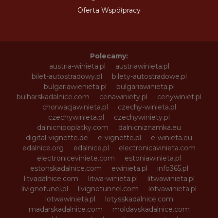
Oferta Współpracy
Polecamy:
austria-winieta.pl
austriawinieta.pl
bilet-autostradowy.pl
bilety-autostradowe.pl
bulgariawienieta.pl
bulgariawinieta.pl
bulharskadalnice.com
cenawiniety.pl
cenywiniet.pl
chorwacjawinieta.pl
czechy-winieta.pl
czechywinieta.pl
czechywiniety.pl
dalnicnipoplatky.com
dalnicniznamka.eu
digital-vignette.de
e-vignette.pl
e-winieta.eu
edalnice.org
edalnice.pl
electronicavinieta.com
electroniceviniete.com
estoniawinieta.pl
estonskadalnice.com
ewinieta.pl
info365.pl
litvadalnice.com
litwa-winieta.pl
litwawinieta.pl
livignotunel.pl
livignotunnel.com
lotvawinieta.pl
lotwawinieta.pl
lotysskadalnice.com
madarskadalnice.com
moldavskadalnice.com