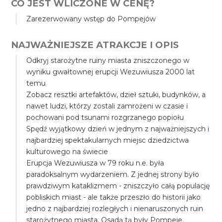
CO JEST WLICZONE W CENĘ?
Zarezerwowany wstęp do Pompejów
NAJWAŻNIEJSZE ATRAKCJE I OPIS
Odkryj starożytne ruiny miasta zniszczonego w
wyniku gwałtownej erupcji Wezuwiusza 2000 lat
temu
Zobacz resztki artefaktów, dzieł sztuki, budynków, a
nawet ludzi, którzy zostali zamrożeni w czasie i
pochowani pod tsunami rozgrzanego popiołu
Spędź wyjątkowy dzień w jednym z najważniejszych i
najbardziej spektakularnych miejsc dziedzictwa
kulturowego na świecie
Erupcja Wezuwiusza w 79 roku n.e. była
paradoksalnym wydarzeniem. Z jednej strony było
prawdziwym kataklizmem - zniszczyło całą populację
pobliskich miast - ale także przeszło do historii jako
jedno z najbardziej rozległych i nienaruszonych ruin
starożytnego miasta. Osadą tą były Pompeje.