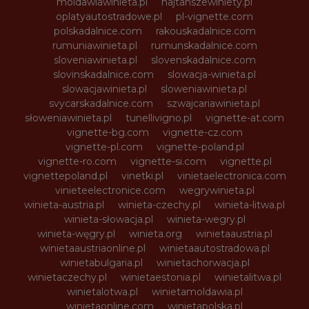
moldawiawinieta.pl
najtanszewiniety.pl
oplatyautostradowe.pl
pl-vignette.com
polskadalnice.com
rakouskadalnice.com
rumuniawinieta.pl
rumunskadalnice.com
sloveniawinieta.pl
slovenskadalnice.com
slovinskadalnice.com
slowacja-winieta.pl
slowacjawinieta.pl
sloweniawinieta.pl
svycarskadalnice.com
szwajcariawinieta.pl
słoweniawinieta.pl
tunellivigno.pl
vignette-at.com
vignette-bg.com
vignette-cz.com
vignette-pl.com
vignette-poland.pl
vignette-ro.com
vignette-si.com
vignette.pl
vignettepoland.pl
vinetki.pl
vinietaelectronica.com
vinieteelectronice.com
wegrywinieta.pl
winieta-austria.pl
winieta-czechy.pl
winieta-litwa.pl
winieta-słowacja.pl
winieta-wegry.pl
winieta-węgry.pl
winieta.org
winietaaustria.pl
winietaaustriaonline.pl
winietaautostradowa.pl
winietabulgaria.pl
winietachorwacja.pl
winietaczechy.pl
winietaestonia.pl
winietalitwa.pl
winietalotwa.pl
winietamoldawia.pl
winietaonline.com
winietapolska.pl