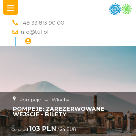
+48 33 813 90 00
info@tu1.pl
Pompeje
→
Włochy
POMPEJE: ZAREZERWOWANE
WEJŚCIE - BILETY
103 PLN
/ 24 EUR
Cena od