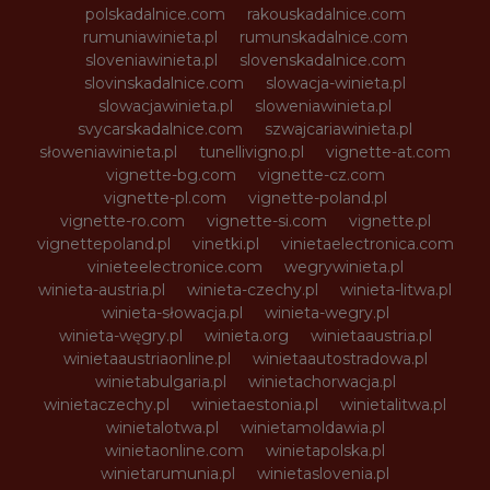
polskadalnice.com
rakouskadalnice.com
rumuniawinieta.pl
rumunskadalnice.com
sloveniawinieta.pl
slovenskadalnice.com
slovinskadalnice.com
slowacja-winieta.pl
slowacjawinieta.pl
sloweniawinieta.pl
svycarskadalnice.com
szwajcariawinieta.pl
słoweniawinieta.pl
tunellivigno.pl
vignette-at.com
vignette-bg.com
vignette-cz.com
vignette-pl.com
vignette-poland.pl
vignette-ro.com
vignette-si.com
vignette.pl
vignettepoland.pl
vinetki.pl
vinietaelectronica.com
vinieteelectronice.com
wegrywinieta.pl
winieta-austria.pl
winieta-czechy.pl
winieta-litwa.pl
winieta-słowacja.pl
winieta-wegry.pl
winieta-węgry.pl
winieta.org
winietaaustria.pl
winietaaustriaonline.pl
winietaautostradowa.pl
winietabulgaria.pl
winietachorwacja.pl
winietaczechy.pl
winietaestonia.pl
winietalitwa.pl
winietalotwa.pl
winietamoldawia.pl
winietaonline.com
winietapolska.pl
winietarumunia.pl
winietaslovenia.pl