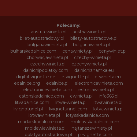
Polecamy:
austria-winieta.pl
austriawinieta.pl
bilet-autostradowy.pl
bilety-autostradowe.pl
bulgariawienieta.pl
bulgariawinieta.pl
bulharskadalnice.com
cenawiniety.pl
cenywiniet.pl
chorwacjawinieta.pl
czechy-winieta.pl
czechywinieta.pl
czechywiniety.pl
dalnicnipoplatky.com
dalnicniznamka.eu
digital-vignette.de
e-vignette.pl
e-winieta.eu
edalnice.org
edalnice.pl
electronicavinieta.com
electroniceviniete.com
estoniawinieta.pl
estonskadalnice.com
ewinieta.pl
info365.pl
litvadalnice.com
litwa-winieta.pl
litwawinieta.pl
livignotunel.pl
livignotunnel.com
lotvawinieta.pl
lotwawinieta.pl
lotysskadalnice.com
madarskadalnice.com
moldavskadalnice.com
moldawiawinieta.pl
najtanszewiniety.pl
oplatyautostradowe.pl
pl-vignette.com