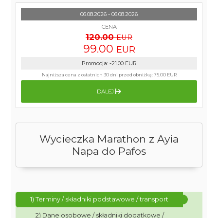
06.08.2026 - 06.08.2026
CENA
120.00
EUR
99.00
EUR
Promocja
:
-21.00
EUR
Najniższa cena z ostatnich 30 dni przed obniżką:
75.00 EUR
DALEJ
Wycieczka Marathon z Ayia
Napa do Pafos
1) Terminy / składniki podstawowe / transport
2) Dane osobowe / składniki dodatkowe /