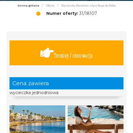
Strona główna
/
Oferta
/
Wycieczka Marathon z Ayia Napa do Pafos
Numer oferty:
31/18107
Terminy / rezerwacja
Cena zawiera
wycieczka jednodniowa