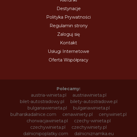
Kierunki
Destynacje
Polityka Prywatności
Regulamin strony
Zaloguj się
Kontakt
Usługi Internetowe
Oferta Współpracy
Polecamy:
austria-winieta.pl
austriawinieta.pl
bilet-autostradowy.pl
bilety-autostradowe.pl
bulgariawienieta.pl
bulgariawinieta.pl
bulharskadalnice.com
cenawiniety.pl
cenywiniet.pl
chorwacjawinieta.pl
czechy-winieta.pl
czechywinieta.pl
czechywiniety.pl
dalnicnipoplatky.com
dalnicniznamka.eu