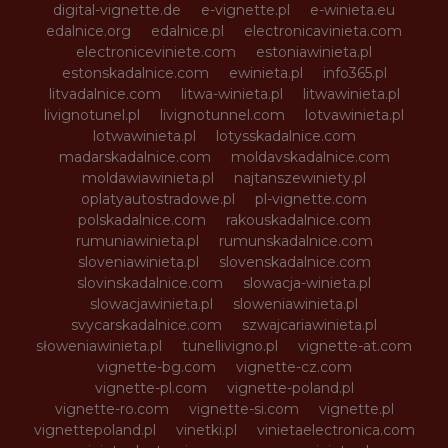
digital-vignette.de
e-vignette.pl
e-winieta.eu
edalnice.org
edalnice.pl
electronicavinieta.com
electroniceviniete.com
estoniawinieta.pl
estonskadalnice.com
ewinieta.pl
info365.pl
litvadalnice.com
litwa-winieta.pl
litwawinieta.pl
livignotunel.pl
livignotunnel.com
lotvawinieta.pl
lotwawinieta.pl
lotysskadalnice.com
madarskadalnice.com
moldavskadalnice.com
moldawiawinieta.pl
najtanszewiniety.pl
oplatyautostradowe.pl
pl-vignette.com
polskadalnice.com
rakouskadalnice.com
rumuniawinieta.pl
rumunskadalnice.com
sloveniawinieta.pl
slovenskadalnice.com
slovinskadalnice.com
slowacja-winieta.pl
slowacjawinieta.pl
sloweniawinieta.pl
svycarskadalnice.com
szwajcariawinieta.pl
słoweniawinieta.pl
tunellivigno.pl
vignette-at.com
vignette-bg.com
vignette-cz.com
vignette-pl.com
vignette-poland.pl
vignette-ro.com
vignette-si.com
vignette.pl
vignettepoland.pl
vinetki.pl
vinietaelectronica.com