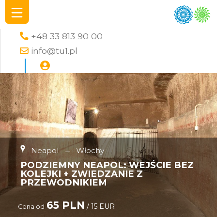
+48 33 813 90 00
info@tu1.pl
Neapol
→
Włochy
PODZIEMNY NEAPOL: WEJŚCIE BEZ
KOLEJKI + ZWIEDZANIE Z
PRZEWODNIKIEM
65 PLN
/ 15 EUR
Cena od