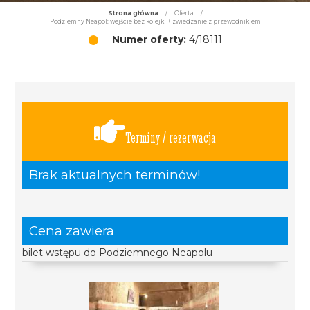
Strona główna
/
Oferta
/
Podziemny Neapol: wejście bez kolejki + zwiedzanie z przewodnikiem
Numer oferty:
4/18111
Terminy / rezerwacja
Brak aktualnych terminów!
Cena zawiera
bilet wstępu do Podziemnego Neapolu