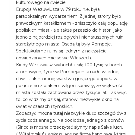
kulturowego na świecie
Erupcja Wezuwiusza w 79 roku n.e. była
paradoksalnym wydarzeniem. Z jednej strony było
prawdziwym kataklizmem - zniszczyło całą populację
pobliskich miast - ale także przeszło do historii jako
jedno z najbardziej rozległych i nienaruszonych ruin
starożytnego miasta. Osadą tą były Pompeje.
Spektakularne ruiny są jednym z najczęściej
odwiedzanych miejsc we Włoszech.
Kiedy Wezuwiusz wybuchł z siłą 100 tysięcy bomb
atomowych, życie w Pompejach umarło w jednej
chwili. Jak na ironię warstwa gorącego popiołu w
połączeniu z brakiem wilgoci sprawiły, że większość
miasta została zachowana przez tysiące lat. Tak więc
to, co widzimy dzisiaj, stanowi niezwykłe okno na
świat w czasach rzymskich.
Zobaczyć można tutaj niezwykle dużo szczegółów z
życia codziennego. Na podłodze jednego z domów
(Sirico's) można przeczytać słynny napis Salve lucru
(„Witaj zysku"), wskazujące na firmę handlową, której