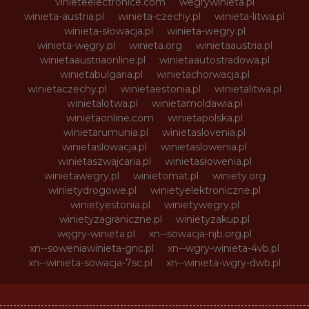
vinieteelectronice.com
wegrywinieta.pl
winieta-austria.pl
winieta-czechy.pl
winieta-litwa.pl
winieta-słowacja.pl
winieta-wegry.pl
winieta-węgry.pl
winieta.org
winietaaustria.pl
winietaaustriaonline.pl
winietaautostradowa.pl
winietabulgaria.pl
winietachorwacja.pl
winietaczechy.pl
winietaestonia.pl
winietalitwa.pl
winietalotwa.pl
winietamoldawia.pl
winietaonline.com
winietapolska.pl
winietarumunia.pl
winietaslovenia.pl
winietaslowacja.pl
winietaslowenia.pl
winietaszwajcaria.pl
winietasłowenia.pl
winietawegry.pl
winietomat.pl
winiety.org
winietydrogowe.pl
winietyelektroniczne.pl
winietyestonia.pl
winietywegry.pl
winietyzagraniczne.pl
winietyzakup.pl
węgry-winieta.pl
xn--sowacja-njb.org.pl
xn--soweniawinieta-gnc.pl
xn--wgry-winieta-4vb.pl
xn--winieta-sowacja-7sc.pl
xn--winieta-wgry-dwb.pl