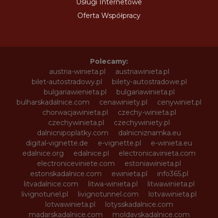
Usługi Internetowe
Oferta Współpracy
Polecamy:
austria-winieta.pl
austriawinieta.pl
bilet-autostradowy.pl
bilety-autostradowe.pl
bulgariawienieta.pl
bulgariawinieta.pl
bulharskadalnice.com
cenawiniety.pl
cenywiniet.pl
chorwacjawinieta.pl
czechy-winieta.pl
czechywinieta.pl
czechywiniety.pl
dalnicnipoplatky.com
dalnicniznamka.eu
digital-vignette.de
e-vignette.pl
e-winieta.eu
edalnice.org
edalnice.pl
electronicavinieta.com
electroniceviniete.com
estoniawinieta.pl
estonskadalnice.com
ewinieta.pl
info365.pl
litvadalnice.com
litwa-winieta.pl
litwawinieta.pl
livignotunel.pl
livignotunnel.com
lotvawinieta.pl
lotwawinieta.pl
lotysskadalnice.com
madarskadalnice.com
moldavskadalnice.com