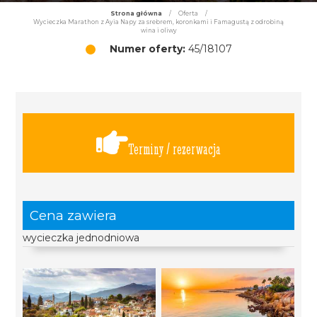
Strona główna
/
Oferta
/
Wycieczka Marathon z Ayia Napy za srebrem, koronkami i Famagustą z odrobiną
wina i oliwy
Numer oferty:
45/18107
Terminy / rezerwacja
Cena zawiera
wycieczka jednodniowa