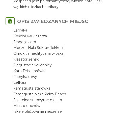
Pospacerujesz po romantycznej wiosce Kato Dris i
wąskich uliczkach Lefkary.
OPIS ZWIEDZANYCH MIEJSC
Larnaka
Kościół św. Łazarza
Słone jezioro
Meczet Hala Suktan Tekkesi
Chirokitia neolityczna wioska
Klasztor żeński
Degustacja w winnicy
Kato Dris starówka
Fabryka oliwy
Lefkara
Famagusta starówka
Famagusta plaża Palm Beach
Salamina starożytne miasto
Miasto duchów
Iskele plażowanie i jedzenie