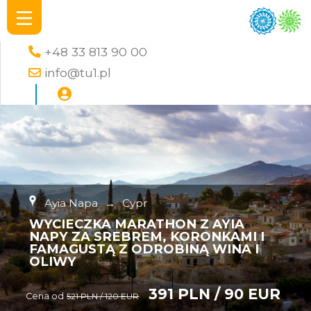
+48 33 813 90 00
info@tu1.pl
Ayia Napa
→
Cypr
WYCIECZKA MARATHON Z AYIA
NAPY ZA SREBREM, KORONKAMI I
FAMAGUSTĄ Z ODROBINĄ WINA I
OLIWY
391 PLN / 90 EUR
Cena od
521 PLN / 120 EUR