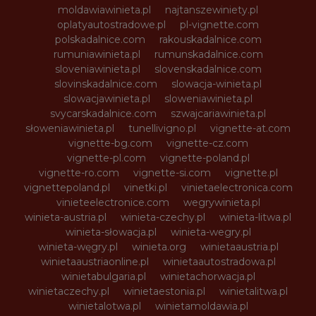
moldawiawinieta.pl
najtanszewiniety.pl
oplatyautostradowe.pl
pl-vignette.com
polskadalnice.com
rakouskadalnice.com
rumuniawinieta.pl
rumunskadalnice.com
sloveniawinieta.pl
slovenskadalnice.com
slovinskadalnice.com
slowacja-winieta.pl
slowacjawinieta.pl
sloweniawinieta.pl
svycarskadalnice.com
szwajcariawinieta.pl
słoweniawinieta.pl
tunellivigno.pl
vignette-at.com
vignette-bg.com
vignette-cz.com
vignette-pl.com
vignette-poland.pl
vignette-ro.com
vignette-si.com
vignette.pl
vignettepoland.pl
vinetki.pl
vinietaelectronica.com
vinieteelectronice.com
wegrywinieta.pl
winieta-austria.pl
winieta-czechy.pl
winieta-litwa.pl
winieta-słowacja.pl
winieta-wegry.pl
winieta-węgry.pl
winieta.org
winietaaustria.pl
winietaaustriaonline.pl
winietaautostradowa.pl
winietabulgaria.pl
winietachorwacja.pl
winietaczechy.pl
winietaestonia.pl
winietalitwa.pl
winietalotwa.pl
winietamoldawia.pl