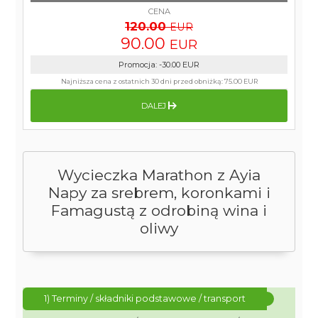
CENA
120.00
EUR
90.00
EUR
Promocja
:
-30.00
EUR
Najniższa cena z ostatnich 30 dni przed obniżką:
75.00 EUR
DALEJ
Wycieczka Marathon z Ayia
Napy za srebrem, koronkami i
Famagustą z odrobiną wina i
oliwy
1) Terminy / składniki podstawowe / transport