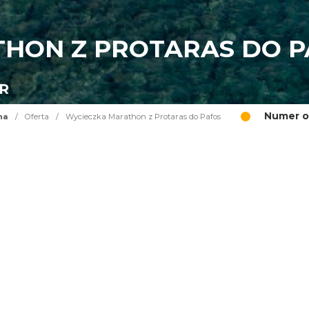
HON Z PROTARAS DO P
UR
Numer o
na
/
Oferta
/
Wycieczka Marathon z Protaras do Pafos