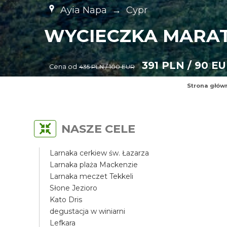
Ayia Napa
→
Cypr
WYCIECZKA MARAT
391 PLN / 90 E
Cena od
435 PLN / 100 EUR
Strona głów
NASZE CELE
Larnaka cerkiew św. Łazarza
Larnaka plaża Mackenzie
Larnaka meczet Tekkeli
Słone Jezioro
Kato Dris
degustacja w winiarni
Lefkara