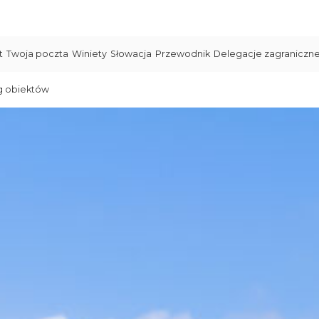
t
Twoja poczta
Winiety
Słowacja
Przewodnik
Delegacje zagraniczn
g obiektów