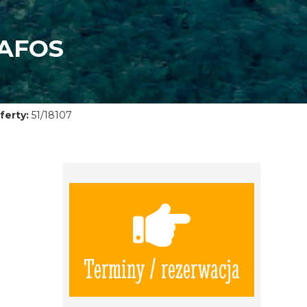
AFOS
ferty:
51/18107
Terminy / rezerwacja