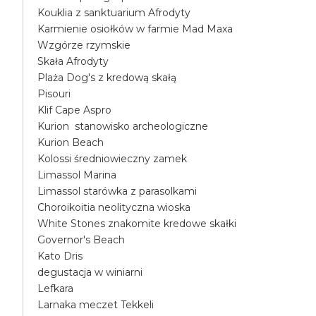
Kouklia z sanktuarium Afrodyty
Karmienie osiołków w farmie Mad Maxa
Wzgórze rzymskie
Skała Afrodyty
Plaża Dog's z kredową skałą
Pisouri
Klif Cape Aspro
Kurion stanowisko archeologiczne
Kurion Beach
Kolossi średniowieczny zamek
Limassol Marina
Limassol starówka z parasolkami
Choroikoitia neolityczna wioska
White Stones znakomite kredowe skałki
Governor's Beach
Kato Dris
degustacja w winiarni
Lefkara
Larnaka meczet Tekkeli