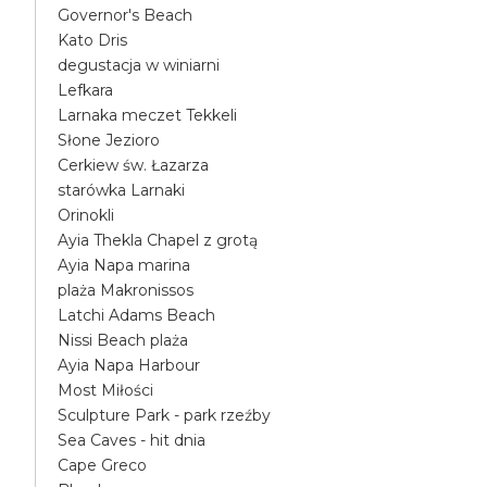
Governor's Beach
Kato Dris
degustacja w winiarni
Lefkara
Larnaka meczet Tekkeli
Słone Jezioro
Cerkiew św. Łazarza
starówka Larnaki
Orinokli
Ayia Thekla Chapel z grotą
Ayia Napa marina
plaża Makronissos
Latchi Adams Beach
Nissi Beach plaża
Ayia Napa Harbour
Most Miłości
Sculpture Park - park rzeźby
Sea Caves - hit dnia
Cape Greco