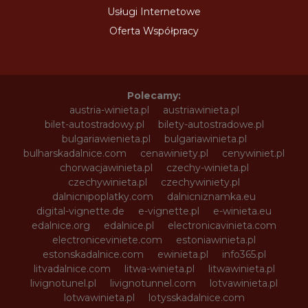
Usługi Internetowe
Oferta Współpracy
Polecamy:
austria-winieta.pl
austriawinieta.pl
bilet-autostradowy.pl
bilety-autostradowe.pl
bulgariawienieta.pl
bulgariawinieta.pl
bulharskadalnice.com
cenawiniety.pl
cenywiniet.pl
chorwacjawinieta.pl
czechy-winieta.pl
czechywinieta.pl
czechywiniety.pl
dalnicnipoplatky.com
dalnicniznamka.eu
digital-vignette.de
e-vignette.pl
e-winieta.eu
edalnice.org
edalnice.pl
electronicavinieta.com
electroniceviniete.com
estoniawinieta.pl
estonskadalnice.com
ewinieta.pl
info365.pl
litvadalnice.com
litwa-winieta.pl
litwawinieta.pl
livignotunel.pl
livignotunnel.com
lotvawinieta.pl
lotwawinieta.pl
lotysskadalnice.com