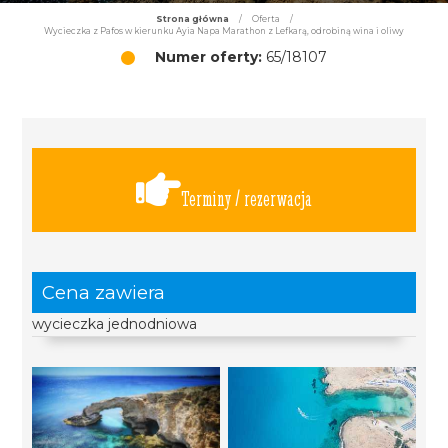
Strona główna
/
Oferta
/
Wycieczka z Pafos w kierunku Ayia Napa Marathon z Lefkarą, odrobiną wina i oliwy
Numer oferty:
65/18107
Terminy / rezerwacja
Cena zawiera
wycieczka jednodniowa