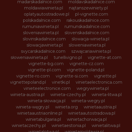
madarskadalnice.com
moldavskadalnice.com
moldawiawinieta.pl
najtanszewiniety.pl
oplatyautostradowe.pl
pl-vignette.com
polskadalnice.com
rakouskadalnice.com
rumuniawinieta.pl
rumunskadalnice.com
sloveniawinieta.pl
slovenskadalnice.com
slovinskadalnice.com
slowacja-winieta.pl
slowacjawinieta.pl
sloweniawinieta.pl
svycarskadalnice.com
szwajcariawinieta.pl
słoweniawinieta.pl
tunellivigno.pl
vignette-at.com
vignette-bg.com
vignette-cz.com
vignette-pl.com
vignette-poland.pl
vignette-ro.com
vignette-si.com
vignette.pl
vignettepoland.pl
vinetki.pl
vinietaelectronica.com
vinieteelectronice.com
wegrywinieta.pl
winieta-austria.pl
winieta-czechy.pl
winieta-litwa.pl
winieta-słowacja.pl
winieta-wegry.pl
winieta-węgry.pl
winieta.org
winietaaustria.pl
winietaaustriaonline.pl
winietaautostradowa.pl
winietabulgaria.pl
winietachorwacja.pl
winietaczechy.pl
winietaestonia.pl
winietalitwa.pl
winietalotwa.pl
winietamoldawia.pl