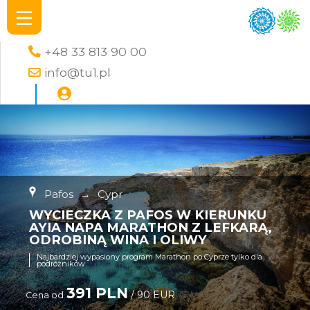
+48 33 813 90 00
info@tu1.pl
Pafos
→
Cypr
WYCIECZKA Z PAFOS W KIERUNKU
AYIA NAPA MARATHON Z LEFKARĄ,
ODROBINĄ WINA I OLIWY
Najbardziej wypasiony program Marathon po Cyprze tylko dla
podróżników
391 PLN
/ 90 EUR
Cena od