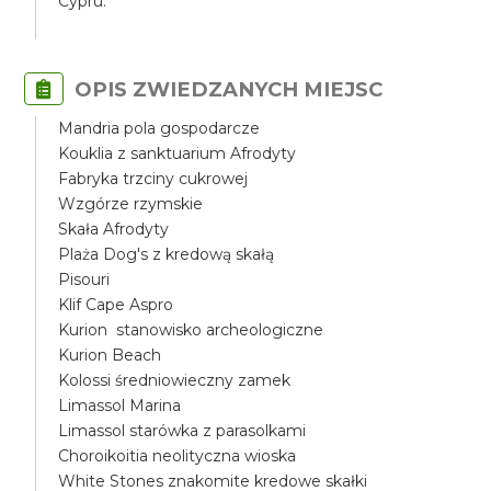
Cypru.
OPIS ZWIEDZANYCH MIEJSC
Mandria pola gospodarcze
Kouklia z sanktuarium Afrodyty
Fabryka trzciny cukrowej
Wzgórze rzymskie
Skała Afrodyty
Plaża Dog's z kredową skałą
Pisouri
Klif Cape Aspro
Kurion stanowisko archeologiczne
Kurion Beach
Kolossi średniowieczny zamek
Limassol Marina
Limassol starówka z parasolkami
Choroikoitia neolityczna wioska
White Stones znakomite kredowe skałki