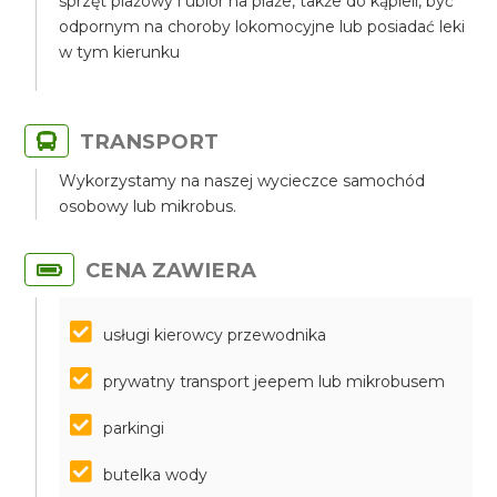
sprzęt plażowy i ubiór na plaże, także do kąpieli, być
odpornym na choroby lokomocyjne lub posiadać leki
w tym kierunku
TRANSPORT
Wykorzystamy na naszej wycieczce samochód
osobowy lub mikrobus.
CENA ZAWIERA
usługi kierowcy przewodnika
prywatny transport jeepem lub mikrobusem
parkingi
butelka wody