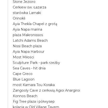
Słone Jezioro
Cerkiew św. Łazarza
starówka Larnaki
Orinokli
Ayia Thekla Chapel z grotą
Ayia Napa marina
plaża Makronissos
Latchi Adams Beach
Nissi Beach plaża
Ayia Napa Harbour
Most Miłości
Sculpture Park - park rzeźby
Sea Caves - hit dnia
Cape Greco
Blue Lagoon
most Kamara Tou Koraka
Zangooly Cave z cerkwią Agioi Anargiroi
Konnos Beach
Fig Tree plaża i półwysep
kolacja w Old Village Tavern