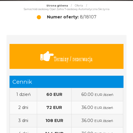
Strona główna
/
Oferta
/
Samochód osobowy Opel Zafira 7-osobowy Automatyczna Skrzynia
Numer oferty:
8/18107
Terminy / rezerwacja
Cennik
1 dzień
60 EUR
60.00
EUR /dzień
2 dni
72 EUR
36.00
EUR /dzień
3 dni
108 EUR
36.00
EUR /dzień