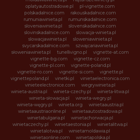
oplatyautostradowe.pl
pl-vignette.com
polskadalnice.com
rakouskadalnice.com
rumuniawinieta.pl
rumunskadalnice.com
sloveniawinieta.pl
slovenskadalnice.com
slovinskadalnice.com
slowacja-winieta.pl
slowacjawinieta.pl
sloweniawinieta.pl
svycarskadalnice.com
szwajcariawinieta.pl
słoweniawinieta.pl
tunellivigno.pl
vignette-at.com
vignette-bg.com
vignette-cz.com
vignette-pl.com
vignette-poland.pl
vignette-ro.com
vignette-si.com
vignette.pl
vignettepoland.pl
vinetki.pl
vinietaelectronica.com
vinieteelectronice.com
wegrywinieta.pl
winieta-austria.pl
winieta-czechy.pl
winieta-litwa.pl
winieta-słowacja.pl
winieta-wegry.pl
winieta-węgry.pl
winieta.org
winietaaustria.pl
winietaaustriaonline.pl
winietaautostradowa.pl
winietabulgaria.pl
winietachorwacja.pl
winietaczechy.pl
winietaestonia.pl
winietalitwa.pl
winietalotwa.pl
winietamoldawia.pl
winietaonline.com
winietapolska.pl