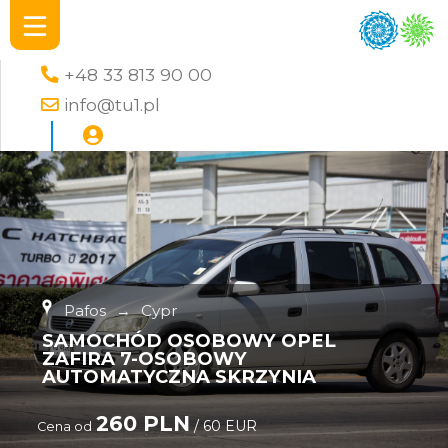
+48 33 813 90 00
info@tu1.pl
Pafos
→
Cypr
SAMOCHÓD OSOBOWY OPEL
ZAFIRA 7-OSOBOWY
AUTOMATYCZNA SKRZYNIA
260 PLN
/ 60 EUR
Cena od