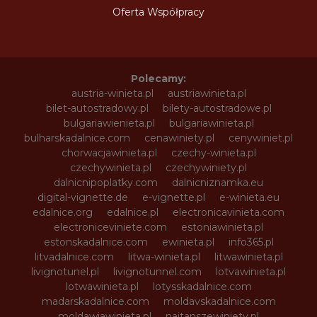
Oferta Współpracy
Polecamy:
austria-winieta.pl
austriawinieta.pl
bilet-autostradowy.pl
bilety-autostradowe.pl
bulgariawienieta.pl
bulgariawinieta.pl
bulharskadalnice.com
cenawiniety.pl
cenywiniet.pl
chorwacjawinieta.pl
czechy-winieta.pl
czechywinieta.pl
czechywiniety.pl
dalnicnipoplatky.com
dalnicniznamka.eu
digital-vignette.de
e-vignette.pl
e-winieta.eu
edalnice.org
edalnice.pl
electronicavinieta.com
electroniceviniete.com
estoniawinieta.pl
estonskadalnice.com
ewinieta.pl
info365.pl
litvadalnice.com
litwa-winieta.pl
litwawinieta.pl
livignotunel.pl
livignotunnel.com
lotvawinieta.pl
lotwawinieta.pl
lotysskadalnice.com
madarskadalnice.com
moldavskadalnice.com
moldawiawinieta.pl
najtanszewiniety.pl