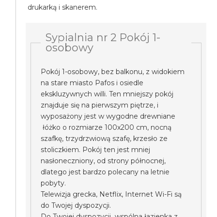
drukarką i skanerem.
Sypialnia nr 2 Pokój 1-
osobowy
Pokój 1-osobowy, bez balkonu, z widokiem
na stare miasto Pafos i osiedle
ekskluzywnych willi. Ten mniejszy pokój
znajduje się na pierwszym piętrze, i
wyposażony jest w wygodne drewniane
łóżko o rozmiarze 100x200 cm, nocną
szafkę, trzydrzwiową szafę, krzesło ze
stoliczkiem. Pokój ten jest mniej
nasłoneczniony, od strony północnej,
dlatego jest bardzo polecany na letnie
pobyty.
Telewizja grecka, Netflix, Internet Wi-Fi są
do Twojej dyspozycji.
Do Twojej dyspozycji wspólna łazienka z