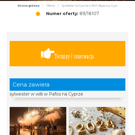
Strona główna
/
Oferta
/
Sylwester na Cyprze w Willi Bajeczny Cypr
Numer oferty:
89/18107
Terminy / rezerwacja
Cena zawiera
sylwester w willi w Pafos na Cyprze