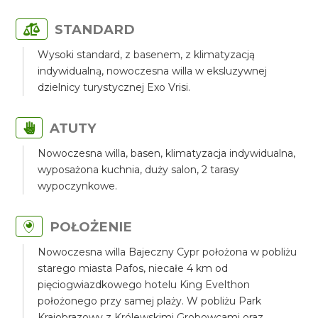
STANDARD
Wysoki standard, z basenem, z klimatyzacją
indywidualną, nowoczesna willa w eksluzywnej
dzielnicy turystycznej Exo Vrisi.
ATUTY
Nowoczesna willa, basen, klimatyzacja indywidualna,
wyposażona kuchnia, duży salon, 2 tarasy
wypoczynkowe.
POŁOŻENIE
Nowoczesna willa Bajeczny Cypr położona w pobliżu
starego miasta Pafos, niecałe 4 km od
pięciogwiazdkowego hotelu King Evelthon
położonego przy samej plaży. W pobliżu Park
Krajobrazowy z Królewskimi Grobowcami oraz