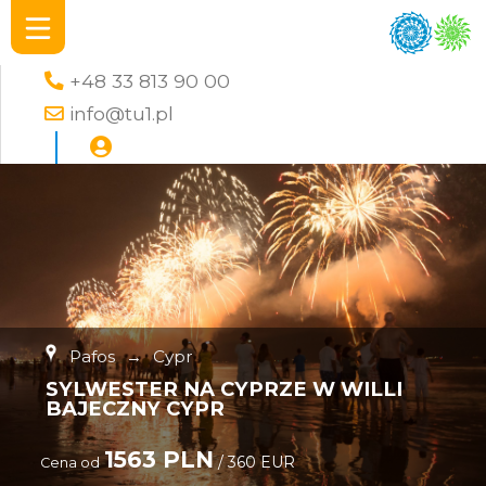
+48 33 813 90 00
info@tu1.pl
Pafos
→
Cypr
SYLWESTER NA CYPRZE W WILLI
BAJECZNY CYPR
1563 PLN
/ 360 EUR
Cena od