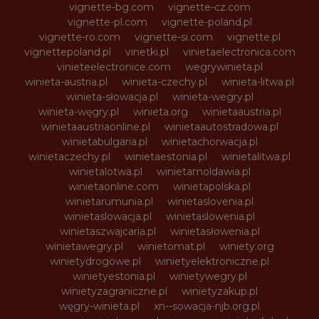
vignette-bg.com
vignette-cz.com
vignette-pl.com
vignette-poland.pl
vignette-ro.com
vignette-si.com
vignette.pl
vignettepoland.pl
vinetki.pl
vinietaelectronica.com
vinieteelectronice.com
wegrywinieta.pl
winieta-austria.pl
winieta-czechy.pl
winieta-litwa.pl
winieta-słowacja.pl
winieta-wegry.pl
winieta-węgry.pl
winieta.org
winietaaustria.pl
winietaaustriaonline.pl
winietaautostradowa.pl
winietabulgaria.pl
winietachorwacja.pl
winietaczechy.pl
winietaestonia.pl
winietalitwa.pl
winietalotwa.pl
winietamoldawia.pl
winietaonline.com
winietapolska.pl
winietarumunia.pl
winietaslovenia.pl
winietaslowacja.pl
winietaslowenia.pl
winietaszwajcaria.pl
winietasłowenia.pl
winietawegry.pl
winietomat.pl
winiety.org
winietydrogowe.pl
winietyelektroniczne.pl
winietyestonia.pl
winietywegry.pl
winietyzagraniczne.pl
winietyzakup.pl
węgry-winieta.pl
xn--sowacja-njb.org.pl