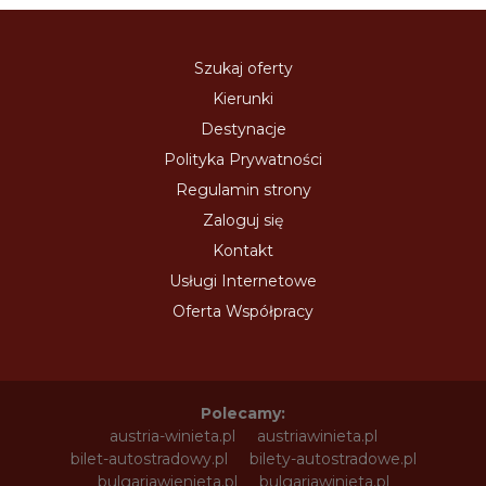
Szukaj oferty
Kierunki
Destynacje
Polityka Prywatności
Regulamin strony
Zaloguj się
Kontakt
Usługi Internetowe
Oferta Współpracy
Polecamy:
austria-winieta.pl
austriawinieta.pl
bilet-autostradowy.pl
bilety-autostradowe.pl
bulgariawienieta.pl
bulgariawinieta.pl