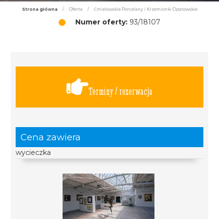
Strona główna
/
Oferta
/
Ćmielowskie Porcelany i Krzemionki Opatowskie
Numer oferty:
93/18107
Terminy / rezerwacja
Cena zawiera
wycieczka