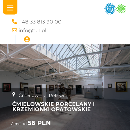
+48 33 813 90 00
info@tu1.pl
Ćmielów
→
Polska
ĆMIELOWSKIE PORCELANY I
KRZEMIONKI OPATOWSKIE
56 PLN
Cena od