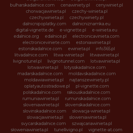
bulharskadalnice.com
cenawiniety.pl
cenywiniet.pl
chorwacjawinieta.pl
czechy-winieta.pl
czechywinieta.pl
czechywiniety.pl
dalnicnipoplatky.com
dalnicniznamka.eu
digital-vignette.de
e-vignette.pl
e-winieta.eu
edalnice.org
edalnice.pl
electronicavinieta.com
electroniceviniete.com
estoniawinieta.pl
estonskadalnice.com
ewinieta.pl
info365.pl
litvadalnice.com
litwa-winieta.pl
litwawinieta.pl
livignotunel.pl
livignotunnel.com
lotvawinieta.pl
lotwawinieta.pl
lotysskadalnice.com
madarskadalnice.com
moldavskadalnice.com
moldawiawinieta.pl
najtanszewiniety.pl
oplatyautostradowe.pl
pl-vignette.com
polskadalnice.com
rakouskadalnice.com
rumuniawinieta.pl
rumunskadalnice.com
sloveniawinieta.pl
slovenskadalnice.com
slovinskadalnice.com
slowacja-winieta.pl
slowacjawinieta.pl
sloweniawinieta.pl
svycarskadalnice.com
szwajcariawinieta.pl
słoweniawinieta.pl
tunellivigno.pl
vignette-at.com