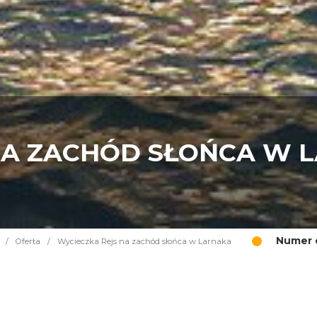
NA ZACHÓD SŁOŃCA W 
Numer o
/
Oferta
/
Wycieczka Rejs na zachód słońca w Larnaka