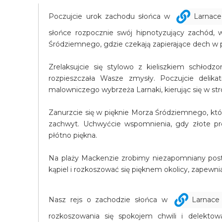
Poczujcie urok zachodu słońca w
Larnace
słońce rozpocznie swój hipnotyzujący zachód,
Śródziemnego, gdzie czekają zapierające dech w p
Zrelaksujcie się stylowo z kieliszkiem schłodz
rozpieszczała Wasze zmysły. Poczujcie delik
malowniczego wybrzeża Larnaki, kierując się w stro
Zanurzcie się w pięknie Morza Śródziemnego, któ
zachwyt. Uchwyćcie wspomnienia, gdy złote pr
płótno piękna.
Na plaży Mackenzie zrobimy niezapomniany postó
kąpiel i rozkoszować się pięknem okolicy, zapewni
Nasz rejs o zachodzie słońca w
Larnace
rozkoszowania się spokojem chwili i delektow