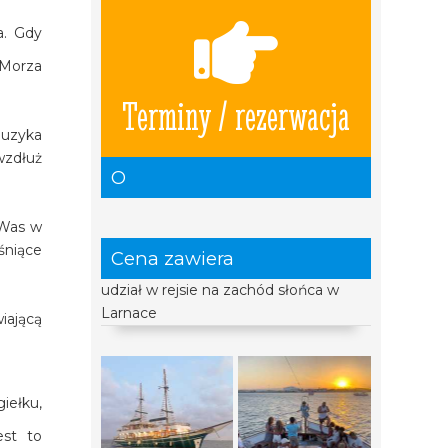
a. Gdy
 Morza
Terminy / rezerwacja
muzyka
wzdłuż
O
 Was w
śniące
Cena zawiera
udział w rejsie na zachód słońca w
Larnace
iającą
iełku,
est to