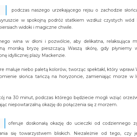
podczas naszego urzekającego rejsu o zachodzie słońc
 wyruszcie w spokojną podróż statkiem wzdłuż czystych wód
iersiach widoki i magiczne chwile.
onego wina w dłoni i pozwólcie, aby delikatna, relaksująca 
atną morską bryzę pieszczącą Waszą skórę, gdy płyniemy 
nę idyllicznej plaży Mackenzie.
re maluje niebo paletą kolorów, tworząc spektakl, który wprawi
omienie słońca tańczą na horyzoncie, zamieniając morze w l
j na 30 minut, podczas którego będziecie mogli wziąć orzeźw
ając niepowtarzalną okazję do połączenia się z morzem.
oferuje doskonałą okazję do ucieczki od codziennego zg
ania się towarzystwem bliskich. Niezależnie od tego, czy j