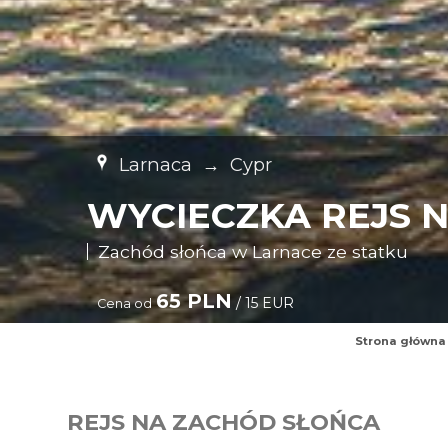
Larnaca
→
Cypr
WYCIECZKA REJS 
Zachód słońca w Larnace ze statku
65 PLN
/ 15 EUR
Cena od
Strona główna
REJS NA ZACHÓD SŁOŃCA