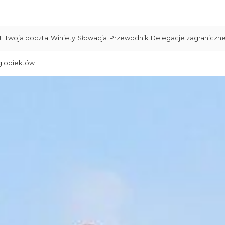
t
Twoja poczta
Winiety
Słowacja
Przewodnik
Delegacje zagraniczn
g obiektów