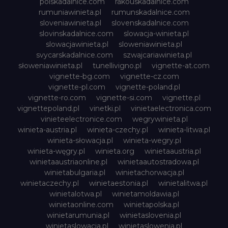
polskadalnice.com
rakouskadalnice.com
rumuniawinieta.pl
rumunskadalnice.com
sloveniawinieta.pl
slovenskadalnice.com
slovinskadalnice.com
slowacja-winieta.pl
slowacjawinieta.pl
sloweniawinieta.pl
svycarskadalnice.com
szwajcariawinieta.pl
słoweniawinieta.pl
tunellivigno.pl
vignette-at.com
vignette-bg.com
vignette-cz.com
vignette-pl.com
vignette-poland.pl
vignette-ro.com
vignette-si.com
vignette.pl
vignettepoland.pl
vinetki.pl
vinietaelectronica.com
vinieteelectronice.com
wegrywinieta.pl
winieta-austria.pl
winieta-czechy.pl
winieta-litwa.pl
winieta-słowacja.pl
winieta-wegry.pl
winieta-węgry.pl
winieta.org
winietaaustria.pl
winietaaustriaonline.pl
winietaautostradowa.pl
winietabulgaria.pl
winietachorwacja.pl
winietaczechy.pl
winietaestonia.pl
winietalitwa.pl
winietalotwa.pl
winietamoldawia.pl
winietaonline.com
winietapolska.pl
winietarumunia.pl
winietaslovenia.pl
winietaslowacja.pl
winietaslowenia.pl