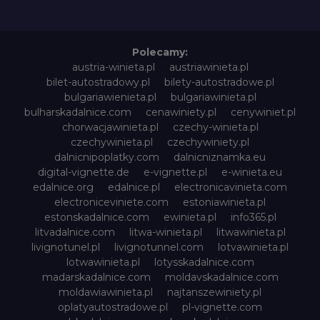
Polecamy:
austria-winieta.pl
austriawinieta.pl
bilet-autostradowy.pl
bilety-autostradowe.pl
bulgariawienieta.pl
bulgariawinieta.pl
bulharskadalnice.com
cenawiniety.pl
cenywiniet.pl
chorwacjawinieta.pl
czechy-winieta.pl
czechywinieta.pl
czechywiniety.pl
dalnicnipoplatky.com
dalnicniznamka.eu
digital-vignette.de
e-vignette.pl
e-winieta.eu
edalnice.org
edalnice.pl
electronicavinieta.com
electroniceviniete.com
estoniawinieta.pl
estonskadalnice.com
ewinieta.pl
info365.pl
litvadalnice.com
litwa-winieta.pl
litwawinieta.pl
livignotunel.pl
livignotunnel.com
lotvawinieta.pl
lotwawinieta.pl
lotysskadalnice.com
madarskadalnice.com
moldavskadalnice.com
moldawiawinieta.pl
najtanszewiniety.pl
oplatyautostradowe.pl
pl-vignette.com