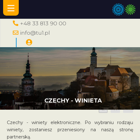
+48 33 813 90 00
info@tu1.pl
CZECHY - WINIETA
A
A
A
Czechy - winiety elektroniczne. Po wybraniu rodzaju
winiety, zostaniesz przeniesiony na naszą stronę
partnerską.