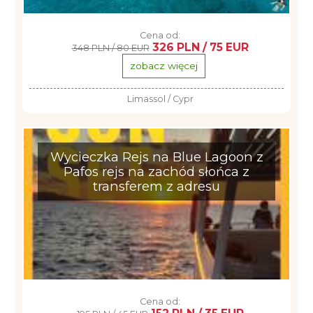
Cena od:
326 PLN / 75 EUR
348 PLN / 80 EUR
zobacz więcej
Limassol / Cypr
Wycieczka Rejs na Blue Lagoon z
Pafos rejs na zachód słońca z
transferem z adresu
Cena od: