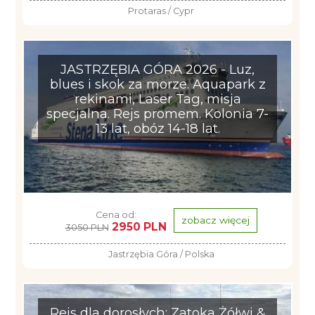
Protaras / Cypr
JASTRZĘBIA GÓRA 2026 - Luz,
blues i skok za morze. Aquapark z
rekinami, Laser Tag, misja
specjalna. Rejs promem. Kolonia 7-
13 lat, obóz 14-18 lat.
Cena od:
zobacz więcej
2950 PLN
3050 PLN
Jastrzębia Góra / Polska
Rejs dla dorosłych: Zatoka Żółwi &