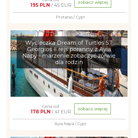
zobacz więcej
195 PLN
/ 45 EUR
Protaras / Cypr
Wycieczka Dream of Turtles ST
Georgios II rejs poranny z Ayia
Napy - marzenie zobaczyć żółwie
dla rodzin
Cena od:
zobacz więcej
178 PLN
/ 41 EUR
Ayia Napa / Cypr