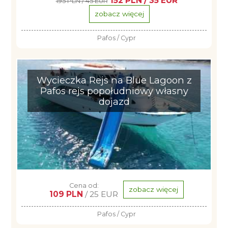
152 PLN / 35 EUR
195 PLN / 45 EUR
zobacz więcej
Pafos / Cypr
Wycieczka Rejs na Blue Lagoon z
Pafos rejs popołudniowy własny
dojazd
Cena od:
zobacz więcej
109 PLN
/ 25 EUR
Pafos / Cypr