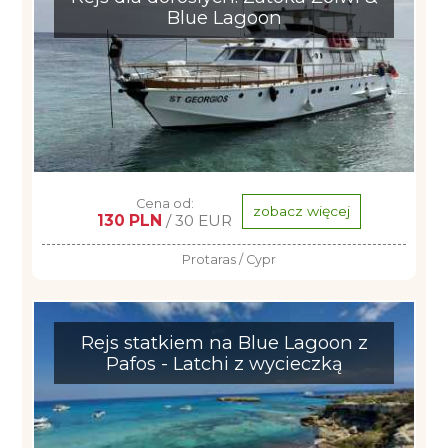
Blue Lagoon
Cena od:
zobacz więcej
130 PLN
/ 30 EUR
Protaras / Cypr
Rejs statkiem na Blue Lagoon z
Pafos - Latchi z wycieczką