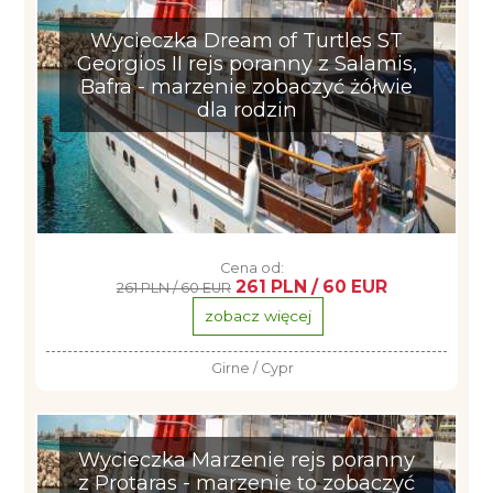
Wycieczka Dream of Turtles ST
Georgios II rejs poranny z Salamis,
Bafra - marzenie zobaczyć żółwie
dla rodzin
Cena od:
261 PLN / 60 EUR
261 PLN / 60 EUR
zobacz więcej
Girne / Cypr
Wycieczka Marzenie rejs poranny
z Protaras - marzenie to zobaczyć