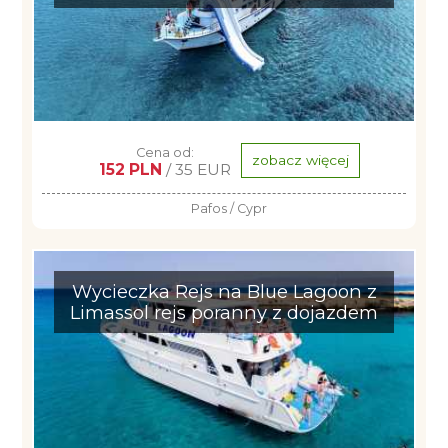
Cena od:
zobacz więcej
152 PLN
/ 35 EUR
Pafos / Cypr
Wycieczka Rejs na Blue Lagoon z
Limassol rejs poranny z dojazdem