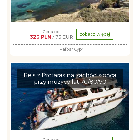
Cena od:
zobacz więcej
326 PLN
/ 75 EUR
Pafos / Cypr
Rejs z Protaras na zachód słońca
przy muzyce lat 70/80/90
Cena od: