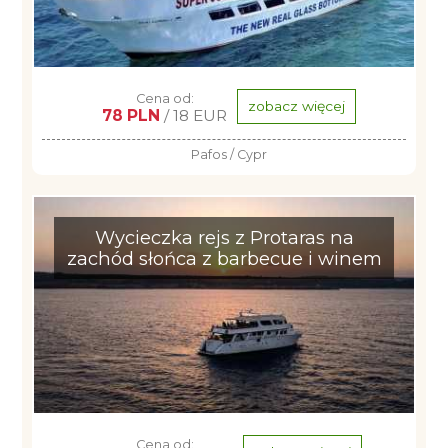
Cena od:
zobacz więcej
78 PLN
/ 18 EUR
Pafos / Cypr
Wycieczka rejs z Protaras na
zachód słońca z barbecue i winem
Cena od: