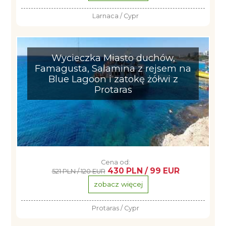
Larnaca / Cypr
Wycieczka Miasto duchów,
Famagusta, Salamina z rejsem na
Blue Lagoon i zatokę żółwi z
Protaras
Cena od:
430 PLN / 99 EUR
521 PLN / 120 EUR
zobacz więcej
Protaras / Cypr