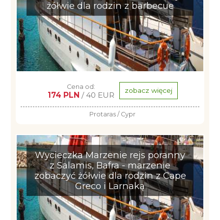
żółwie dla rodzin z barbecue
Cena od:
zobacz więcej
174 PLN
/ 40 EUR
Protaras / Cypr
Wycieczka Marzenie rejs poranny
z Salamis, Bafra - marzenie
zobaczyć żółwie dla rodzin z Cape
Greco i Larnaką