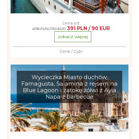
Cena od:
391 PLN / 90 EUR
478 PLN / 110 EUR
zobacz więcej
Girne / Cypr
Wycieczka Miasto duchów,
Famagusta, Salamina z rejsem na
Blue Lagoon i zatokę żółwi z Ayia
Napa z barbecue