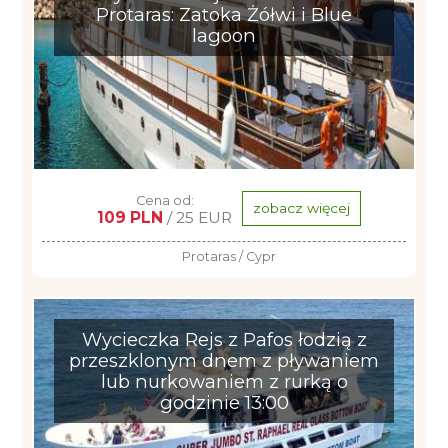
Protaras: Zatoka Żółwi i Blue
lagoon
Cena od:
zobacz więcej
109 PLN
/ 25 EUR
Protaras / Cypr
Wycieczka Rejs z Pafos łodzią z
przeszklonym dnem z pływaniem
lub nurkowaniem z rurką o
godzinie 13:00