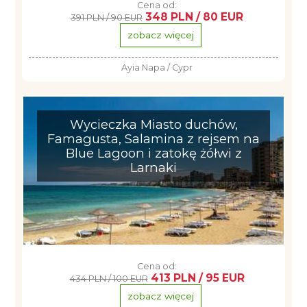
Cena od:
348 PLN / 80 EUR
391 PLN / 90 EUR
zobacz więcej
Ayia Napa / Cypr
Wycieczka Miasto duchów,
Famagusta, Salamina z rejsem na
Blue Lagoon i zatokę żółwi z
Larnaki
Cena od:
413 PLN / 95 EUR
434 PLN / 100 EUR
zobacz więcej