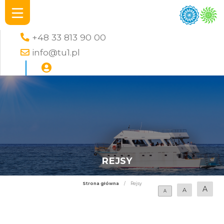
+48 33 813 90 00
info@tu1.pl
REJSY
Strona główna
/
Rejsy
A
A
A