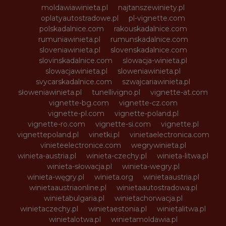
moldawiawinieta.pl
najtanszewiniety.pl
oplatyautostradowe.pl
pl-vignette.com
polskadalnice.com
rakouskadalnice.com
rumuniawinieta.pl
rumunskadalnice.com
sloveniawinieta.pl
slovenskadalnice.com
slovinskadalnice.com
slowacja-winieta.pl
slowacjawinieta.pl
sloweniawinieta.pl
svycarskadalnice.com
szwajcariawinieta.pl
słoweniawinieta.pl
tunellivigno.pl
vignette-at.com
vignette-bg.com
vignette-cz.com
vignette-pl.com
vignette-poland.pl
vignette-ro.com
vignette-si.com
vignette.pl
vignettepoland.pl
vinetki.pl
vinietaelectronica.com
vinieteelectronice.com
wegrywinieta.pl
winieta-austria.pl
winieta-czechy.pl
winieta-litwa.pl
winieta-słowacja.pl
winieta-wegry.pl
winieta-węgry.pl
winieta.org
winietaaustria.pl
winietaaustriaonline.pl
winietaautostradowa.pl
winietabulgaria.pl
winietachorwacja.pl
winietaczechy.pl
winietaestonia.pl
winietalitwa.pl
winietalotwa.pl
winietamoldawia.pl