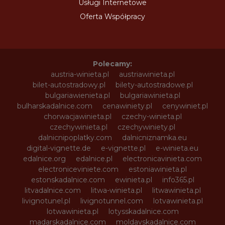
Usługi Internetowe
Oferta Współpracy
Polecamy:
austria-winieta.pl
austriawinieta.pl
bilet-autostradowy.pl
bilety-autostradowe.pl
bulgariawienieta.pl
bulgariawinieta.pl
bulharskadalnice.com
cenawiniety.pl
cenywiniet.pl
chorwacjawinieta.pl
czechy-winieta.pl
czechywinieta.pl
czechywiniety.pl
dalnicnipoplatky.com
dalnicniznamka.eu
digital-vignette.de
e-vignette.pl
e-winieta.eu
edalnice.org
edalnice.pl
electronicavinieta.com
electroniceviniete.com
estoniawinieta.pl
estonskadalnice.com
ewinieta.pl
info365.pl
litvadalnice.com
litwa-winieta.pl
litwawinieta.pl
livignotunel.pl
livignotunnel.com
lotvawinieta.pl
lotwawinieta.pl
lotysskadalnice.com
madarskadalnice.com
moldavskadalnice.com