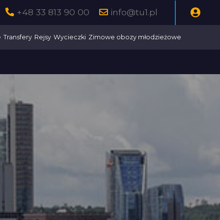
+48 33 813 90 00
info@tu1.pl
e
Transfery
Rejsy
Wycieczki
Zimowe obozy młodzieżowe