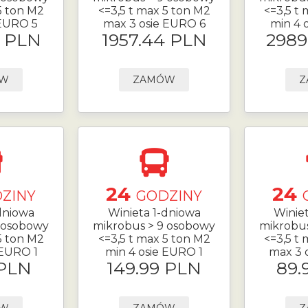
5 ton M2
<=3,5 t max 5 ton M2
<=3,5 t
 EURO 5
max 3 osie EURO 6
min 4 
9 PLN
1957.44 PLN
2989
ÓW
ZAMÓW
Z
24
24
ZINY
GODZINY
dniowa
Winieta 1-dniowa
Winie
 osobowy
mikrobus > 9 osobowy
mikrobu
5 ton M2
<=3,5 t max 5 ton M2
<=3,5 t
 EURO 1
min 4 osie EURO 1
max 3 
 PLN
149.99 PLN
89.