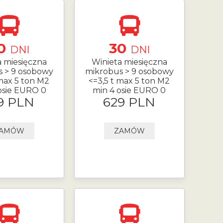
0
30
DNI
DNI
a miesięczna
Winieta miesięczna
s > 9 osobowy
mikrobus > 9 osobowy
 max 5 ton M2
<=3,5 t max 5 ton M2
osie EURO 0
min 4 osie EURO 0
9 PLN
629 PLN
AMÓW
ZAMÓW