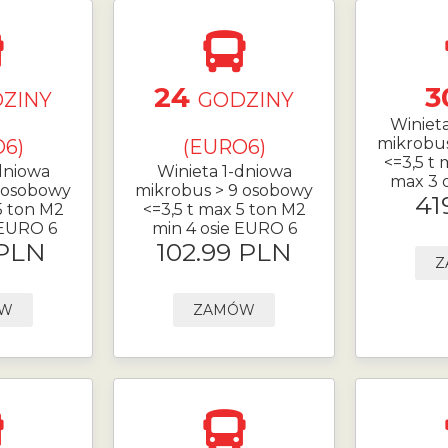
24
3
ZINY
GODZINY
Winiet
mikrobu
6)
(EURO6)
<=3,5 t
dniowa
Winieta 1-dniowa
max 3 
 osobowy
mikrobus > 9 osobowy
41
5 ton M2
<=3,5 t max 5 ton M2
 EURO 6
min 4 osie EURO 6
 PLN
102.99 PLN
Z
ÓW
ZAMÓW