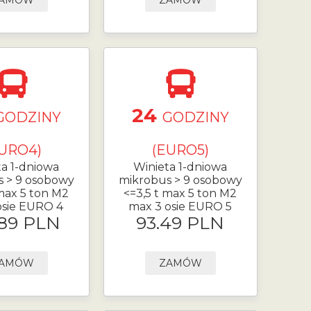
AMÓW
ZAMÓW
24
GODZINY
GODZINY
URO4)
(EURO5)
ta 1-dniowa
Winieta 1-dniowa
s > 9 osobowy
mikrobus > 9 osobowy
 max 5 ton M2
<=3,5 t max 5 ton M2
osie EURO 4
max 3 osie EURO 5
.89 PLN
93.49 PLN
AMÓW
ZAMÓW