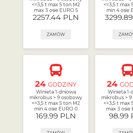
<=3,5 t max 5 ton M2
<=3,5 t max 
max 3 osie EURO 5
min 4 osie
2257.44 PLN
3299.8
ZAMÓW
ZAM
24
24
GODZINY
GOD
Winieta 1-dniowa
Winieta 1-
mikrobus > 9 osobowy
mikrobus > 9
<=3,5 t max 5 ton M2
<=3,5 t max 
min 4 osie EURO 0
max 3 osie
169.99 PLN
98.99