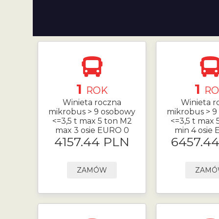
1
1
ROK
RO
Winieta roczna
Winieta r
mikrobus > 9 osobowy
mikrobus > 9
<=3,5 t max 5 ton M2
<=3,5 t max 
max 3 osie EURO 0
min 4 osie
4157.44 PLN
6457.4
ZAMÓW
ZAM