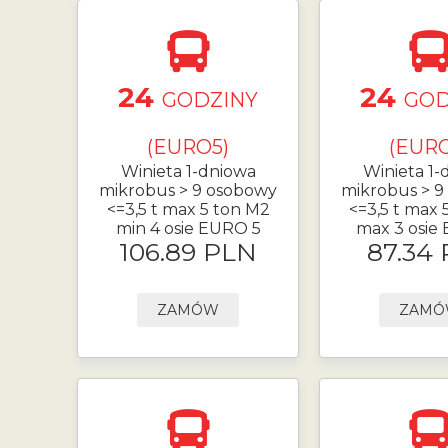
24
24
GODZINY
GOD
(EURO5)
(EURO
Winieta 1-dniowa
Winieta 1-
mikrobus > 9 osobowy
mikrobus > 9
<=3,5 t max 5 ton M2
<=3,5 t max 
min 4 osie EURO 5
max 3 osie
106.89 PLN
87.34
ZAMÓW
ZAM