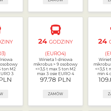
ÓW
ZAMÓW
Z
24
24
ZINY
GODZINY
3)
(EURO4)
(E
dniowa
Winieta 1-dniowa
Winie
 osobowy
mikrobus > 9 osobowy
mikrobu
5 ton M2
<=3,5 t max 5 ton M2
<=3,5 t
 EURO 3
max 3 osie EURO 4
min 4 
 PLN
97.78 PLN
109
ÓW
ZAMÓW
Z