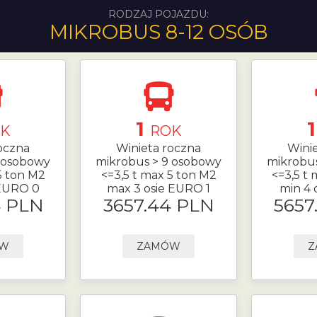
RODZAJ POJAZDU:
MIKROBUS 8-12 OSÓB
1
K
ROK
oczna
Winieta roczna
Wini
 osobowy
mikrobus > 9 osobowy
mikrobu
5 ton M2
<=3,5 t max 5 ton M2
<=3,5 t
 EURO 0
max 3 osie EURO 1
min 4 
4 PLN
3657.44 PLN
5657
ÓW
ZAMÓW
Z