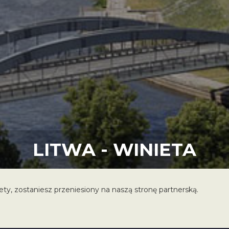
LITWA - WINIETA
iety, zostaniesz przeniesiony na naszą stronę partnerską.