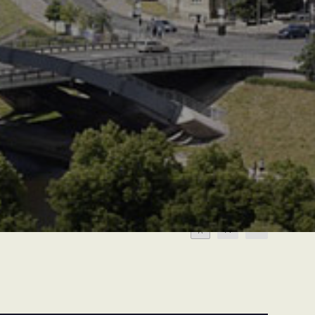
A
A
A