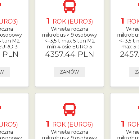
1
1
URO3)
ROK (EURO3)
ROK
oczna
Winieta roczna
Wini
 osobowy
mikrobus > 9 osobowy
mikrobu
5 ton M2
<=3,5 t max 5 ton M2
<=3,5 t
 EURO 3
min 4 osie EURO 3
max 3 
4 PLN
4357.44 PLN
2457
ÓW
ZAMÓW
Z
1
1
URO5)
ROK (EURO6)
ROK
oczna
Winieta roczna
Wini
 osobowy
mikrobus > 9 osobowy
mikrobu