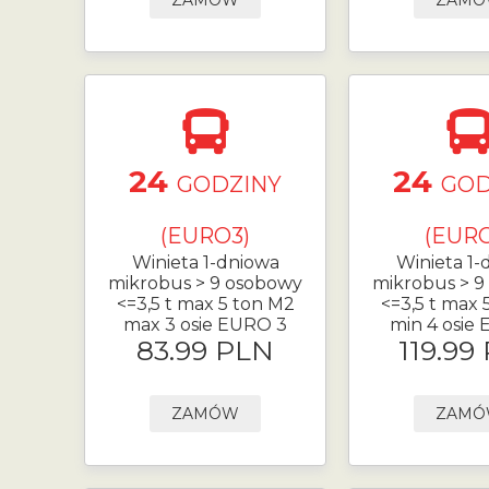
ZAMÓW
ZAM
24
24
GODZINY
GOD
(EURO3)
(EURO
Winieta 1-dniowa
Winieta 1-
mikrobus > 9 osobowy
mikrobus > 9
<=3,5 t max 5 ton M2
<=3,5 t max 
max 3 osie EURO 3
min 4 osie
83.99 PLN
119.99
ZAMÓW
ZAM